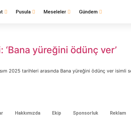
nt
Pusula
Meseleler
Gündem
i: ‘Bana yüreğini ödünç ver’
sım 2025 tarihleri arasında Bana yüreğini ödünç ver isimli so
ar
Hakkımızda
Ekip
Sponsorluk
Reklam