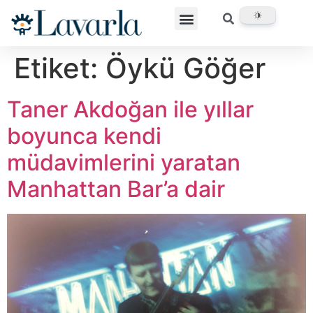
Etiket:
Öykü Göğer
Taner Akdoğan ile yıllar
boyunca kendi
müdavimlerini yaratan
Manhattan Bar’a dair