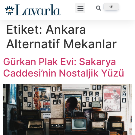
Etiket:
Ankara
Alternatif Mekanlar
Gürkan Plak Evi: Sakarya
Caddesi’nin Nostaljik Yüzü