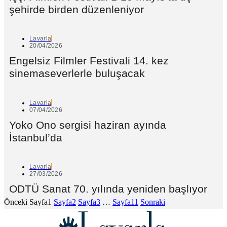
şehirde birden düzenleniyor
Lavarla
20/04/2026
Engelsiz Filmler Festivali 14. kez
sinemaseverlerle buluşacak
Lavarla
07/04/2026
Yoko Ono sergisi haziran ayında
İstanbul’da
Lavarla
27/03/2026
ODTÜ Sanat 70. yılında yeniden başlıyor
Önceki
Sayfa
1
Sayfa
2
Sayfa
3
…
Sayfa
11
Sonraki