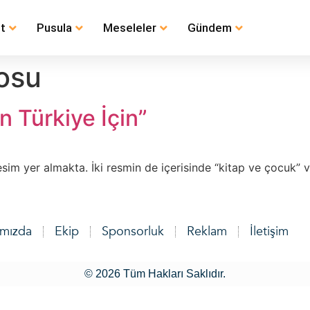
t
Pusula
Meseleler
Gündem
osu
 Türkiye İçin”
sim yer almakta. İki resmin de içerisinde “kitap ve çocuk” va
ımızda
Ekip
Sponsorluk
Reklam
İletişim
© 2026 Tüm Hakları Saklıdır.