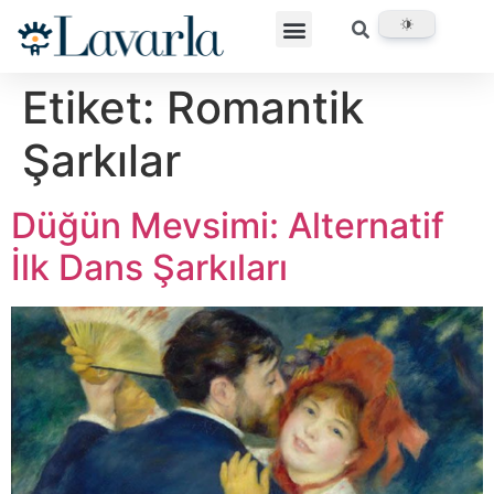
Etiket:
Romantik
Şarkılar
Düğün Mevsimi: Alternatif
İlk Dans Şarkıları