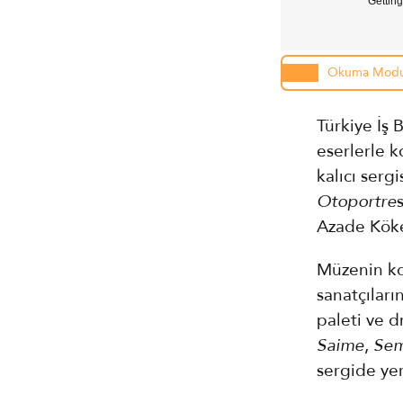
Gettin
Okuma Mod
Türkiye İş 
eserlerle 
kalıcı serg
Otoportre
Azade Kök
Müzenin ko
sanatçılar
paleti ve d
Saime
,
Sem
sergide yer