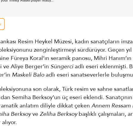
g your
Trinity Audio
player ready...
u
Bankası Resim Heykel Müzesi, kadın sanatçıların imzas
koleksiyonunu zenginleştirmeyi sürdürüyor. Geçen yı
isine Füreya Koral’ın seramik panosu, Mihri Hanım’ın
si ve Aliye Berger’in
Süngerci
adlı eseri eklenmişti. Bu
er’in
Maskeli Balo
adlı eseri sanatseverlerle buluşmu
leksiyonuna son olarak, Türk resim ve sahne sanatla
ından Semiha Berksoy’un üç eseri eklendi. Sanatçının
ramatik anlatım diliyle dikkat çeken
Annem Ressam 
iha Berksoy
ve
Zeliha Berksoy
başlıklı çalışmaları, ar
 alıyor.