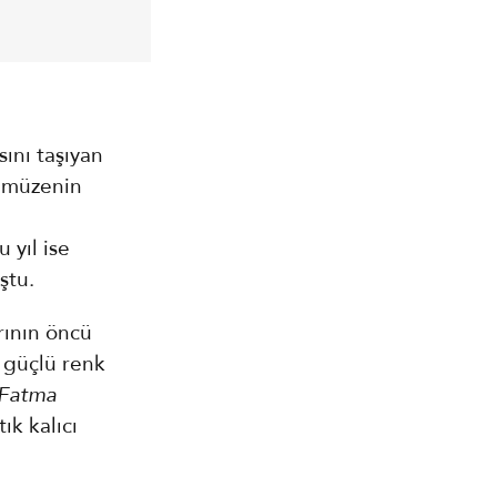
ını taşıyan
l müzenin
 yıl ise
ştu.
rının öncü
 güçlü renk
Fatma
tık kalıcı