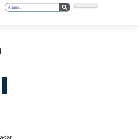
ı
kadar