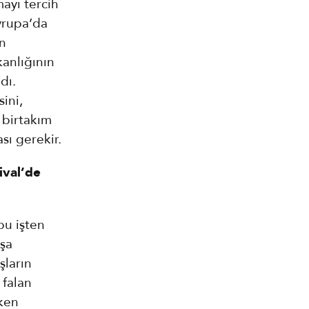
ayı tercih
vrupa’da
en
kanlığının
dı.
ini,
 birtakım
sı gerekir.
ival’de
bu işten
ışa
şların
 falan
eken