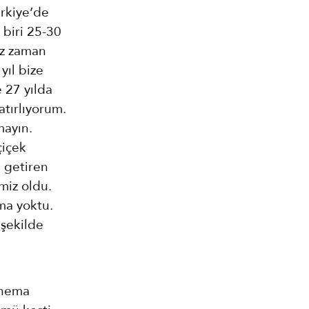
ürkiye’de
 biri 25-30
iz zaman
yıl bize
e 27 yılda
atırlıyorum.
mayın.
çiçek
 getiren
imiz oldu.
ema yoktu.
 şekilde
sinema