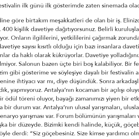
 festivalin ilk günü ilk gösterimde zaten sinemada olac
ine göre birtakım meşakkatleri de olan bir iş. Eliniz
. 400 kişilik davetiye dağıtıyorsunuz. Belirli kuruluşla
or. Onların ilgililerini, yetkililerini çağırmak zorunda
davetiye sayısı kısıtlı olduğu için bazı insanlara davet
nlar da haklı olarak kükrüyorlar. Davetiye yolladığını
lmiyor. Salonun bazen üçte biri boş kalabiliyor. Bir fe
zim gibi gösterime ve söyleşiye dayalı bir festivalin aç
enine ihtiyacı var mı, diye düşündük. Sonra arkadaşl
ldık, yapmıyoruz. Antalya’nın kocaman bir açılışı oluyo
 ödül töreni oluyor, bayağı zamanımızı yiyen bir etk
 bir durum var. Antalya’nın ulusal yarışmaları, ulusla
senaryo yarışması var. Forum bölümünün yarışmaları v
şka bir düzeyde. Bizimki kendi halinde, küçük, göçe
öyle derdi: “Siz göçebesiniz. Size kimse yardımcı olm