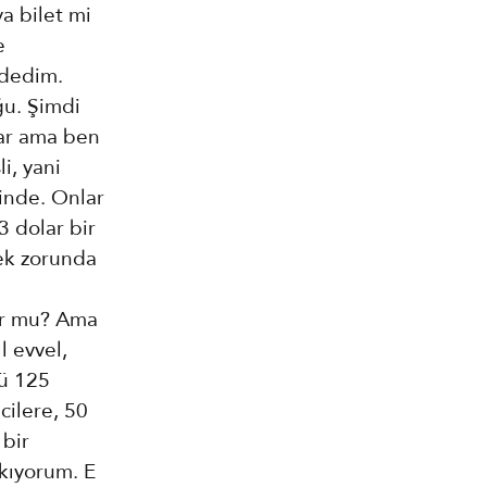
ya bilet mi
e
 dedim.
ğu. Şimdi
 var ama ben
i, yani
linde. Onlar
3 dolar bir
mek zorunda
yor mu? Ama
l evvel,
kü 125
cilere, 50
 bir
ıkıyorum. E