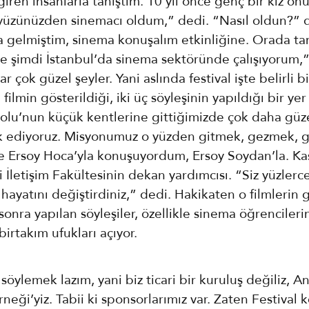
iren insanlarla tanıştım. 10 yıl önce genç bir kız ön
 yüzünüzden sinemacı oldum,” dedi. “Nasıl oldun?” 
a gelmiştim, sinema konuşalım etkinliğine. Orada ta
ve şimdi İstanbul’da sinema sektöründe çalışıyorum,”
r çok güzel şeyler. Yani aslında festival işte belirli
filmin gösterildiği, iki üç söyleşinin yapıldığı bir yer
lu’nun küçük kentlerine gittiğimizde çok daha güze
rk ediyoruz. Misyonumuz o yüzden gitmek, gezmek, 
 Ersoy Hoca’yla konuşuyordum, Ersoy Soydan’la. K
i İletişim Fakültesinin dekan yardımcısı. “Siz yüzlerc
hayatını değiştirdiniz,” dedi. Hakikaten o filmlerin 
sonra yapılan söyleşiler, özellikle sinema öğrenciler
irtakım ufukları açıyor.
öylemek lazım, yani biz ticari bir kuruluş değiliz, A
eği’yiz. Tabii ki sponsorlarımız var. Zaten Festival 