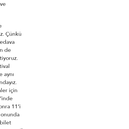
 ve
e
ruz. Çünkü
bedava
in de
tiyoruz.
tival
e aynı
ndayız.
ler için
’inde
onra 11’i
alonunda
bilet