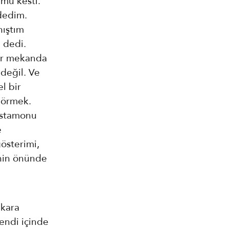
ümü kesti.
dedim.
nıştım
 dedi.
 bir mekanda
 değil. Ve
l bir
görmek.
astamonu
e
gösterimi,
inin önünde
nkara
kendi içinde