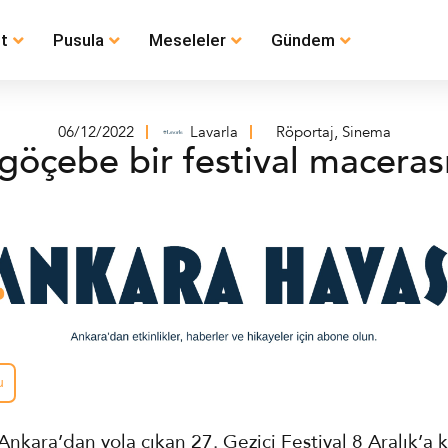
t
Pusula
Meseleler
Gündem
06/12/2022
Lavarla
Röportaj
,
Sinema
k göçebe bir festival maceras
u
 Ankara’dan yola çıkan
27. Gezici Festival
8 Aralık’a 