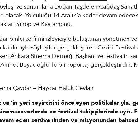
söyleşi ve sunumlarla Doğan Taşdelen Çağdaş Sanatl
e olacak. Yolculuğu 14 Aralık’a kadar devam edecek 
rakları Sinop ve Kastamonu.
ar binlerce filmi izleyiciyle buluşturan yönetmen ve
 katılımıyla söyleşiler gerçekleştiren Gezici Festival
şken Ankara Sinema Derneği Başkanı ve festivalin sa
hmet Boyacıoğlu ile bir röportaj gerçekleştirdik. Ke
Sema Çavdar – Haydar Haluk Ceylan
ival’in yeri
seyircisini önceleyen politikalarıyla, g
sinemaseverlerde ve festival takipçilerinde ayrı. F
 devam eden serüveninden ve misyonundan bahse