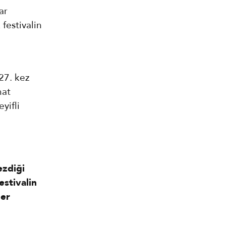
ar
festivalin
 27. kez
nat
yifli
ezdiği
estivalin
der