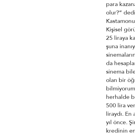
para kazana
olur?” dedi
Kastamonu’
Kişisel gör
25 liraya k
şuna inanıy
sinemaların
da hesaplar
sinema bile
olan bir öğ
bilmiyorum
herhalde bi
500 lira ve
liraydı. En
yıl önce. 
kredinin en