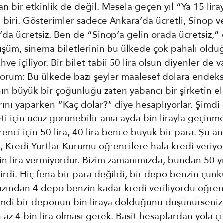
n bir etkinlik de değil. Mesela geçen yıl “Ya 15 lira
 biri. Gösterimler sadece Ankara’da ücretli, Sinop v
da ücretsiz. Ben de “Sinop’a gelin orada ücretsiz,”
üşüm, sinema biletlerinin bu ülkede çok pahalı oldu
ahve içiliyor. Bir bilet tabii 50 lira olsun diyenler de
orum: Bu ülkede bazı şeyler maalesef dolara endeksl
ın büyük bir çoğunluğu zaten yabancı bir şirketin e
ını yaparken “Kaç dolar?” diye hesaplıyorlar. Şimdi 
ti için ucuz görünebilir ama ayda bin lirayla geçin
renci için 50 lira, 40 lira bence büyük bir para. Şu an
, Kredi Yurtlar Kurumu öğrencilere hala kredi veri
n lira vermiyordur. Bizim zamanımızda, bundan 50 yı
rirdi. Hiç fena bir para değildi, bir depo benzin çün
 azından 4 depo benzin kadar kredi veriliyordu öğren
Şimdi bir deponun bin liraya dolduğunu düşünürseniz
 az 4 bin lira olması gerek. Basit hesaplardan yola ç