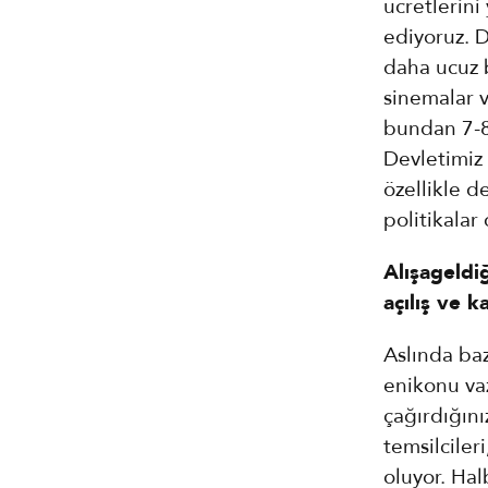
ücretlerin
ediyoruz. 
daha ucuz 
sinemalar v
bundan 7-8 
Devletimiz 
özellikle d
politikalar
Alışageldiğ
açılış ve 
Aslında baz
enikonu va
çağırdığınız
temsilciler
oluyor. Hal