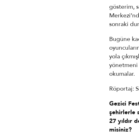
gösterim, 
Merkezi’nd
sonraki du
Bugüne kad
oyuncuların
yola çıkmı
yönetmeni A
okumalar.
Röportaj: 
Gezici Fest
şehirlerle 
27 yıldır
misiniz?