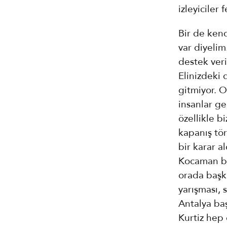
izleyiciler
Bir de kend
var diyelim
destek veriy
Elinizdeki 
gitmiyor. O
insanlar ge
özellikle bi
kapanış tör
bir karar a
Kocaman bir
orada başka
yarışması, 
Antalya ba
Kurtiz hep 