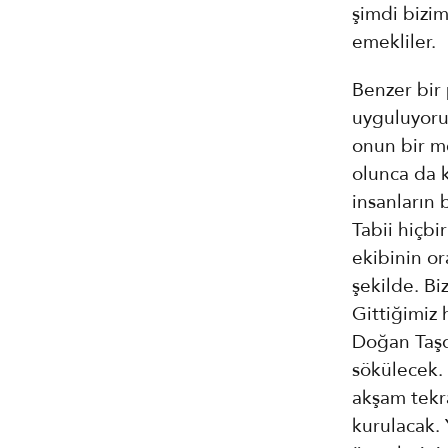
şimdi bizim
emekliler.
Benzer bir 
uyguluyoruz
onun bir m
olunca da ka
insanların 
Tabii hiçbi
ekibinin or
şekilde. Bi
Gittiğimiz 
Doğan Taşd
sökülecek.
akşam tekr
kurulacak. 