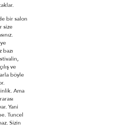
aklar.
de bir salon
r size
sınız.
iye
z bazı
stivalin,
ılış ve
arla böyle
r.
inlik. Ama
rarası
ar. Yani
be. Tuncel
az. Sizin