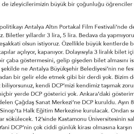
 de izleyicilerimizin büyük bir çoğunluğu öğrenciler
politikayı Antalya Altın Portakal Film Festivali’nde d
. Biletler yıllardır 3 lira, 5 lira. Bedava da yapmıyo
eşakkati olsun istiyoruz. Özellikle büyük kentlerde 
pılar açılıyor, kapanıyor. Dolayısıyla 3 liralık bilet iç
bir çaba göstermesini, gelip gişeden bilet almasını is
r şekilde ne Antalya Büyükşehir Belediyesi’nin ne fes
adan bir gelir elde etmek gibi bir derdi yok. Bizim d
z biliyorsunuz, kendi DCP’mizi kendimiz taşımak zoru
hiçbir yerde DCP gösterici yok. Ankara’daki gösterim
elen Çağdaş Sanat Merkezi’ne DCP kuruldu. Ayın 8
 Sinop’ta Halk Eğitim Merkezine kurulacak. Ondan s
ar sökülecek. 12’sinde Kastamonu Üniversitesinin s
Yani DCP’nin çok ciddi günlük kirası olmasına karşın 