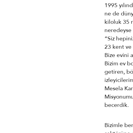
1995 yılınd
ne de düny
kiloluk 35 
neredeyse b
“Siz hepini
23 kent ve 
Bize evini
Bizim ev bo
getiren, b
izleyiciler
Mesela Kars
Misyonumuz
becerdik.
Bizimle ber