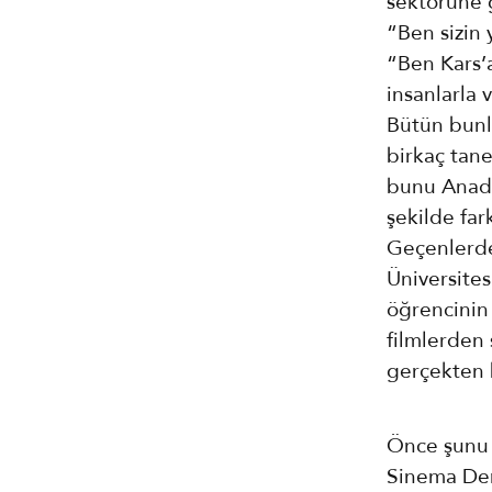
sektörüne g
“Ben sizin
“Ben Kars’
insanlarla 
Bütün bunla
birkaç tane 
bunu Anado
şekilde fa
Geçenlerde
Üniversites
öğrencinin 
filmlerden 
gerçekten b
Önce şunu s
Sinema Dern