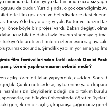
i ya minimumda tutmayı ya da tamamen ücretsiz yapm
Doğrusu da budur. Yurt dışında, o çok özendiğimiz A
biletlerle film gösteren ve belediyelerce desteklen
ar. Türkiye’de böyle bir şey yok. Kültür ve Turizm Ba
yıl önce böyle bir projesi vardı. Bakan değişti, olma
daha ucuz biletle daha fazla insanın sinemaya gitmes
e Türkiye’de üretilen filmlerin izlenmesini sağlayacak
 oluşturmak zorunda. Şimdilik yapılmıyor ama yapılma
imiz film festivallerinden farklı olarak Gezici Fest
kapanış töreni yapılmamasının sebebi nedir?
en açılış törenleri falan yapıyorduk, eskiden. Sonra 
zgeçtik. Çünkü neticede açılış törenine ya da kapan
 insanlar sizin izleyicileriniz değil de birtakım kurulu
i, sponsorlar, ne bileyim üniversitede öğretim üyeleri
buki gerçekten bir açılışa, kapanışa çağırmanız ger