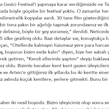
a Gezici Festival’i yapmaya karar verdiğimizde ne T
ada böyle göçebe bir festival yoktu. O zamanlar her
milimetrelik kopyalar vardı. 30 tane film gösterdiğin
ir tona yakın bir ağırlığı taşımak zorundasınız ve ilk 
z delisiniz, böyle bir şey yürümez,” denildi. Neticed
5 ülke gezilmiş oldu. Bazı detaylar var, konuştukça h
 açan, “Otellerde kalmayın lüzumsuz yere para harca
ş, buyurun bizim evde kalın” diyen, bize her sabah 
örek getiren, “Kendi ellerimle yaptım” deyip baklava
imiz oldu. Bizimle beraber kent kent gezen izleyiciler
 ve Artvin’e gittiğimiz ilk yıllarda bu iki kentte sin
 aslında küçük kentlere, yerlere gitmekti. Bunu bir
aber iki nesil büyüdü. Bizim izleyicimiz olup sonra 