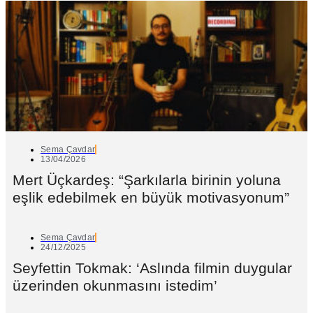
Sema Çavdar
13/04/2026
Mert Üçkardeş: “Şarkılarla birinin yoluna
eşlik edebilmek en büyük motivasyonum”
Sema Çavdar
24/12/2025
Seyfettin Tokmak: ‘Aslında filmin duygular
üzerinden okunmasını istedim’