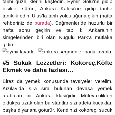
tarihi güzelliklerini keşfedin. Eymir Gölü’ne gidip
bisiklet sürün, Ankara Kalesi’ne gidip tarihe
tanıklık edin, Ulus’ta tarih yolculuğuna çıkın (hatta
rehberiniz de
burada
), Seğmenler’de huzurlu bir
hafta sonu geçirin ve tabi ki Ankara’nın
simgelerinden biri olan Kuğulu Park’a mutlaka
gidin.
#5 Sokak Lezzetleri: Kokoreç,Köfte
Ekmek ve daha fazlası…
Biraz da yemek konusunda tavsiyeler verelim.
Kızılay’da sıra sıra bulunan devasa yemek
arabaları bir Ankara klasiğidir. Mütevazilikten
oldukça uzak olan bu stantlar sizi adeta kucaklar,
başka diyarlara götürür. Kendinizi kokoreç, sucuk