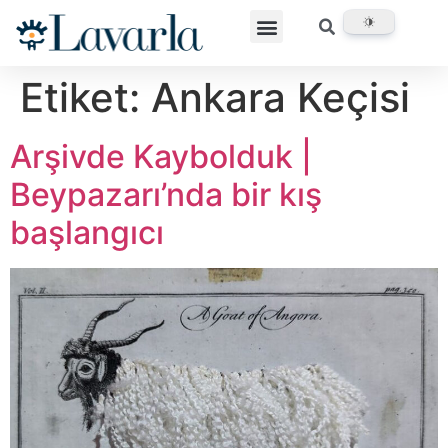
Etiket:
Ankara Keçisi
Arşivde Kaybolduk |
Beypazarı’nda bir kış
başlangıcı