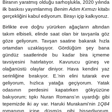
Biranın yaratmış olduğu sarhoşlukla, 2020 yılında
ilk baskısı yayımlanmış
Benim Adım Kırmızı
kitabı
gerçekliğini kabul ediyorum. Birayı içip kalkıyoruz.
Birlikte eve doğru yürürken ağaçların altından
takım elbiseli, elinde saat olan bir tavşanla göz
göze geliyorum. Tavşan saatine bakarak hızla
ortamdan uzaklaşıyor. Gördüğüm şey bana
gündüz saatlerinde bu kadar bira içmeme
tavsiyesini hatırlatıyor. Kavurucu güneş ve
olağanüstü olaylar diniyor. Hava kendini yaz
serinliğine bırakıyor. E.’nin elini tutarak eve
geliyorum, hızlıca yatağa geçiyorum. Yatak
odasının perdesini kapatırken gökyüzüne
bakıyorum; tıpkı Nuran Romans’ın uyardığı gibi
tepemizde iki ay var. Haruki Murakami’nin
1Q84
romanının içine düşmüş gibi hissediyorum.