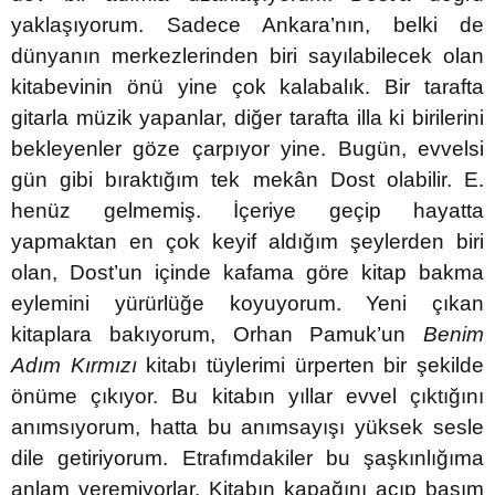
yaklaşıyorum. Sadece Ankara’nın, belki de
dünyanın merkezlerinden biri sayılabilecek olan
kitabevinin önü yine çok kalabalık. Bir tarafta
gitarla müzik yapanlar, diğer tarafta illa ki birilerini
bekleyenler göze çarpıyor yine. Bugün, evvelsi
gün gibi bıraktığım tek mekân Dost olabilir. E.
henüz gelmemiş. İçeriye geçip hayatta
yapmaktan en çok keyif aldığım şeylerden biri
olan, Dost’un içinde kafama göre kitap bakma
eylemini yürürlüğe koyuyorum. Yeni çıkan
kitaplara bakıyorum, Orhan Pamuk’un
Benim
Adım Kırmızı
kitabı tüylerimi ürperten bir şekilde
önüme çıkıyor. Bu kitabın yıllar evvel çıktığını
anımsıyorum, hatta bu anımsayışı yüksek sesle
dile getiriyorum. Etrafımdakiler bu şaşkınlığıma
anlam veremiyorlar. Kitabın kapağını açıp basım