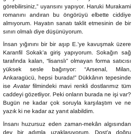
görebilirsiniz,” uyarısını yapıyor. Haruki Murakami
romanını andıran bu öngörüyü elbette ciddiye
almıyorum. Hayatın sanatı taklit etmesinin de bir
sınırı olmalı diye düşünüyorum.
İnsan yığınını bir bir aşıp E.’ye kavuşmak üzere
Karanfil Sokak’a giriş yapıyorum. Sokağın sağ
tarafında kalan, “lisanslı” olmayan forma satıcısı
yüksek sesle bağırıyor: “Arsenal, Milan,
Ankaragücü, hepsi burada!” Dükkânın tepesinde
ise
Avatar
filmindeki mavi renkli dostlarımız tüm
caddeyi gözetliyor. Peki onların burada ne işi var?
Bugün ne kadar çok soruyla karşılaştım ve ne
yazık ki ne kadar az yanıt alabildim.
İnsanı huzursuz eden zaman-mekân algısından
dev bir adımla uzaklaşıyorum. Dost’a doğru