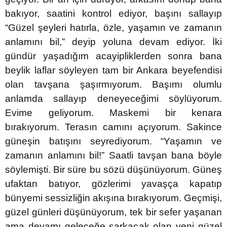
bakıyor, saatini kontrol ediyor, başını sallayıp
“Güzel şeyleri hatırla, özle, yaşamın ve zamanın
anlamını bil,” deyip yoluna devam ediyor. İki
gündür yaşadığım acayipliklerden sonra bana
beylik laflar söyleyen tam bir Ankara beyefendisi
olan tavşana şaşırmıyorum. Başımı olumlu
anlamda sallayıp deneyeceğimi söylüyorum.
Evime geliyorum. Maskemi bir kenara
bırakıyorum. Terasın camını açıyorum. Sakince
güneşin batışını seyrediyorum. “Yaşamın ve
zamanın anlamını bil!” Saatli tavşan bana böyle
söylemişti. Bir süre bu sözü düşünüyorum. Güneş
ufaktan batıyor, gözlerimi yavaşça kapatıp
bünyemi sessizliğin akışına bırakıyorum. Geçmişi,
güzel günleri düşünüyorum, tek bir sefer yaşanan
ama devamı geleceğe sarkacak olan yeni güzel