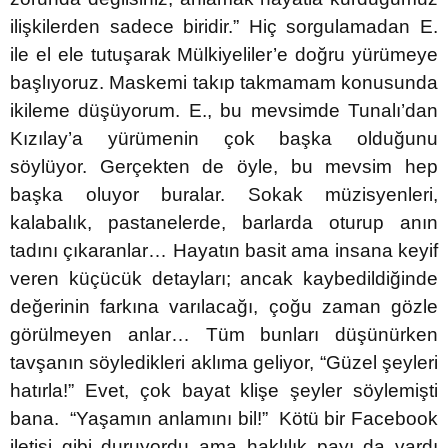
ilişkilerden sadece biridir.” Hiç sorgulamadan E.
ile el ele tutuşarak Mülkiyeliler’e doğru yürümeye
başlıyoruz. Maskemi takıp takmamam konusunda
ikileme düşüyorum. E., bu mevsimde Tunalı’dan
Kızılay’a yürümenin çok başka olduğunu
söylüyor. Gerçekten de öyle, bu mevsim hep
başka oluyor buralar. Sokak müzisyenleri,
kalabalık, pastanelerde, barlarda oturup anın
tadını çıkaranlar… Hayatın basit ama insana keyif
veren küçücük detayları; ancak kaybedildiğinde
değerinin farkına varılacağı, çoğu zaman gözle
görülmeyen anlar… Tüm bunları düşünürken
tavşanın söyledikleri aklıma geliyor, “Güzel şeyleri
hatırla!” Evet, çok bayat klişe şeyler söylemişti
bana. “Yaşamın anlamını bil!” Kötü bir Facebook
iletisi gibi duruyordu ama haklılık payı da vardı