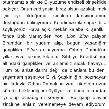
oturmamızla birlikte E. yüzüme endişeli bir şekilde
bakıyor. Onun endişesini biraz olsun azaltabilmek
için iyi olduğumu, sıcaktan tansiyonumun
düştüğünü belirtiyorum. Kendimize iki soğuk bira
söylüyoruz. Hava açık, mekân kalabalık, şenlikli,
fonda Bob Marley’den
Iron, Lion, Zion
çalıyor.
Biramdan bir yudum alıp, bugün yaşadığım
gariplikleri E.’ye anlatıyorum. Orhan Pamuk’un
yıllar evvel çıkmış kitabını, Sıhhiye Köprüsü’nün
altındaki gariplikleri ve anlamsız sıcak havayı…
Tüm bu anlattıklarım değil de olanlara bu denli
şaşırmam şaşırtıyor E.’yi. Şaşkınlığını bozmayan
bir ifadeyle Orhan Pamuk’un yeni kitabının uzun
süredir beklendiğini söylüyor ve bana tekrardan
iyi olup olmadığımı soruyor. Bu garip olaylar
zincirine anlam verememeye devam ediyorum.