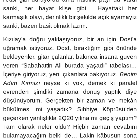
sanki, her bayat klişe gibi… Hayattaki her
karmaşık olayı, derinlikli bir şekilde açıklayamayız
sanki, bazen basit olmak lazım.
Kızılay’a doğru yaklaşıyoruz, bir an için Dost’a
uğramak istiyoruz. Dost, bıraktığım gibi önünde
bekleyenler, gitar çalanlar, bakınca insana güven
veren “Sabahattin Ali burada yaşadı” tabelası…
İçeriye giriyoruz, yeni çıkanlara bakıyoruz.
Benim
Adım Kırmızı
neyse ki yok, demek ki paralel
evrenden şimdiki zamana dönüş yaptık diye
düşünüyorum. Gerçekten bir zaman ve mekân
bükülmesi mi yaşadık? Sıhhiye Köprüsü’den
geçerken yanlışlıkla 2Q20 yılına mı geçiş yaptım?
Tam olarak neler oldu? Hiçbir zaman cevabını
bulamayacağım belki de… Lakin kâbusun sona