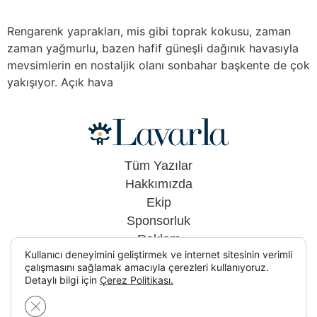
Rengarenk yaprakları, mis gibi toprak kokusu, zaman
zaman yağmurlu, bazen hafif güneşli dağınık havasıyla
mevsimlerin en nostaljik olanı sonbahar başkente de çok
yakışıyor. Açık hava
Tüm Yazılar
Hakkımızda
Ekip
Sponsorluk
Reklam
Kullanıcı deneyimini geliştirmek ve internet sitesinin verimli
İletişim
çalışmasını sağlamak amacıyla çerezleri kullanıyoruz.
Detaylı bilgi için
Çerez Politikası.
GDPR çerez şeridini kapat