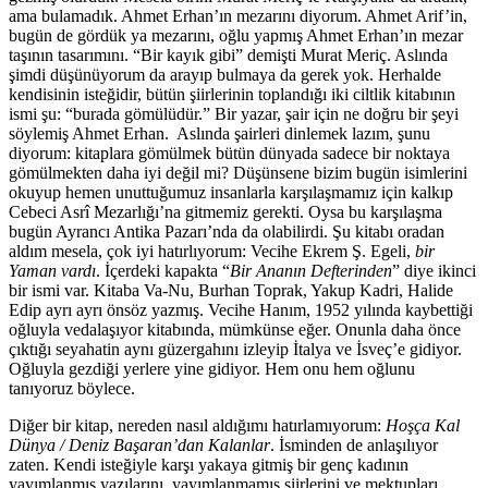
ama bulamadık. Ahmet Erhan’ın mezarını diyorum. Ahmet Arif’in,
bugün de gördük ya mezarını, oğlu yapmış Ahmet Erhan’ın mezar
taşının tasarımını. “Bir kayık gibi” demişti Murat Meriç. Aslında
şimdi düşünüyorum da arayıp bulmaya da gerek yok. Herhalde
kendisinin isteğidir, bütün şiirlerinin toplandığı iki ciltlik kitabının
ismi şu: “burada gömülüdür.” Bir yazar, şair için ne doğru bir şeyi
söylemiş Ahmet Erhan. Aslında şairleri dinlemek lazım, şunu
diyorum: kitaplara gömülmek bütün dünyada sadece bir noktaya
gömülmekten daha iyi değil mi? Düşünsene bizim bugün isimlerini
okuyup hemen unuttuğumuz insanlarla karşılaşmamız için kalkıp
Cebeci Asrî Mezarlığı’na gitmemiz gerekti. Oysa bu karşılaşma
bugün Ayrancı Antika Pazarı’nda da olabilirdi. Şu kitabı oradan
aldım mesela, çok iyi hatırlıyorum: Vecihe Ekrem Ş. Egeli,
bir
Yaman vardı
. İçerdeki kapakta “
Bir Ananın Defterinden
” diye ikinci
bir ismi var. Kitaba Va-Nu, Burhan Toprak, Yakup Kadri, Halide
Edip ayrı ayrı önsöz yazmış. Vecihe Hanım, 1952 yılında kaybettiği
oğluyla vedalaşıyor kitabında, mümkünse eğer. Onunla daha önce
çıktığı seyahatin aynı güzergahını izleyip İtalya ve İsveç’e gidiyor.
Oğluyla gezdiği yerlere yine gidiyor. Hem onu hem oğlunu
tanıyoruz böylece.
Diğer bir kitap, nereden nasıl aldığımı hatırlamıyorum:
Hoşça Kal
Dünya / Deniz Başaran’dan Kalanlar
. İsminden de anlaşılıyor
zaten. Kendi isteğiyle karşı yakaya gitmiş bir genç kadının
yayımlanmış yazılarını, yayımlanmamış şiirlerini ve mektupları