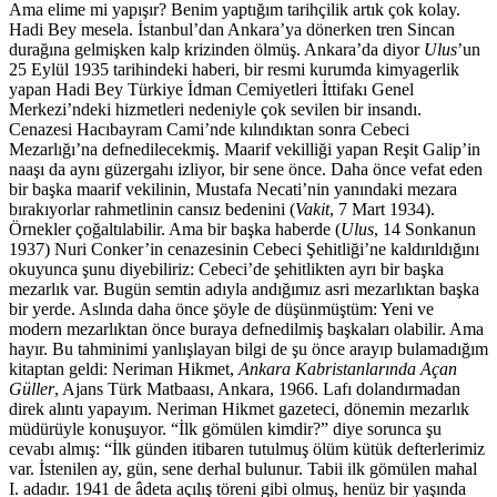
Ama elime mi yapışır? Benim yaptığım tarihçilik artık çok kolay.
Hadi Bey mesela. İstanbul’dan Ankara’ya dönerken tren Sincan
durağına gelmişken kalp krizinden ölmüş. Ankara’da diyor
Ulus
’un
25 Eylül 1935 tarihindeki haberi, bir resmi kurumda kimyagerlik
yapan Hadi Bey Türkiye İdman Cemiyetleri İttifakı Genel
Merkezi’ndeki hizmetleri nedeniyle çok sevilen bir insandı.
Cenazesi Hacıbayram Cami’nde kılındıktan sonra Cebeci
Mezarlığı’na defnedilecekmiş. Maarif vekilliği yapan Reşit Galip’in
naaşı da aynı güzergahı izliyor, bir sene önce. Daha önce vefat eden
bir başka maarif vekilinin, Mustafa Necati’nin yanındaki mezara
bırakıyorlar rahmetlinin cansız bedenini (
Vakit
, 7 Mart 1934).
Örnekler çoğaltılabilir. Ama bir başka haberde (
Ulus
, 14 Sonkanun
1937) Nuri Conker’in cenazesinin Cebeci Şehitliği’ne kaldırıldığını
okuyunca şunu diyebiliriz: Cebeci’de şehitlikten ayrı bir başka
mezarlık var. Bugün semtin adıyla andığımız asri mezarlıktan başka
bir yerde. Aslında daha önce şöyle de düşünmüştüm: Yeni ve
modern mezarlıktan önce buraya defnedilmiş başkaları olabilir. Ama
hayır. Bu tahminimi yanlışlayan bilgi de şu önce arayıp bulamadığım
kitaptan geldi: Neriman Hikmet,
Ankara Kabristanlarında Açan
Güller
, Ajans Türk Matbaası, Ankara, 1966. Lafı dolandırmadan
direk alıntı yapayım. Neriman Hikmet gazeteci, dönemin mezarlık
müdürüyle konuşuyor. “İlk gömülen kimdir?” diye sorunca şu
cevabı almış: “İlk günden itibaren tutulmuş ölüm kütük defterlerimiz
var. İstenilen ay, gün, sene derhal bulunur. Tabii ilk gömülen mahal
I. adadır. 1941 de âdeta açılış töreni gibi olmuş, henüz bir yaşında