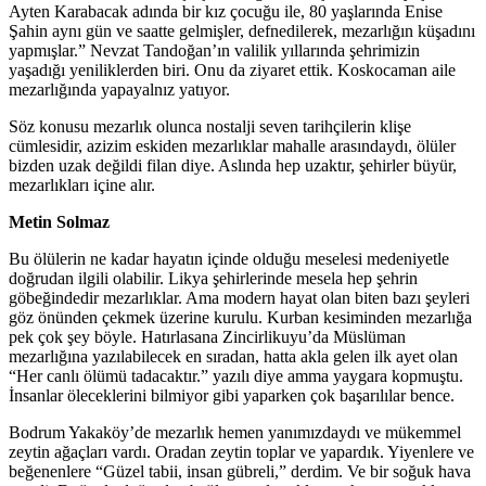
Ayten Karabacak adında bir kız çocuğu ile, 80 yaşlarında Enise
Şahin aynı gün ve saatte gelmişler, defnedilerek, mezarlığın küşadını
yapmışlar.” Nevzat Tandoğan’ın valilik yıllarında şehrimizin
yaşadığı yeniliklerden biri. Onu da ziyaret ettik. Koskocaman aile
mezarlığında yapayalnız yatıyor.
Söz konusu mezarlık olunca nostalji seven tarihçilerin klişe
cümlesidir, azizim eskiden mezarlıklar mahalle arasındaydı, ölüler
bizden uzak değildi filan diye. Aslında hep uzaktır, şehirler büyür,
mezarlıkları içine alır.
Metin Solmaz
Bu ölülerin ne kadar hayatın içinde olduğu meselesi medeniyetle
doğrudan ilgili olabilir. Likya şehirlerinde mesela hep şehrin
göbeğindedir mezarlıklar. Ama modern hayat olan biten bazı şeyleri
göz önünden çekmek üzerine kurulu. Kurban kesiminden mezarlığa
pek çok şey böyle. Hatırlasana Zincirlikuyu’da Müslüman
mezarlığına yazılabilecek en sıradan, hatta akla gelen ilk ayet olan
“Her canlı ölümü tadacaktır.” yazılı diye amma yaygara kopmuştu.
İnsanlar öleceklerini bilmiyor gibi yaparken çok başarılılar bence.
Bodrum Yakaköy’de mezarlık hemen yanımızdaydı ve mükemmel
zeytin ağaçları vardı. Oradan zeytin toplar ve yapardık. Yiyenlere ve
beğenenlere “Güzel tabii, insan gübreli,” derdim. Ve bir soğuk hava