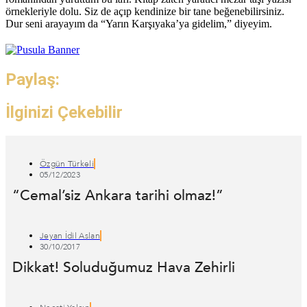
örnekleriyle dolu. Siz de açıp kendinize bir tane beğenebilirsiniz.
Dur seni arayayım da “Yarın Karşıyaka’ya gidelim,” diyeyim.
Paylaş:
İlginizi Çekebilir
Özgün Türkeli
05/12/2023
“Cemal’siz Ankara tarihi olmaz!”
Jeyan İdil Aslan
30/10/2017
Dikkat! Soluduğumuz Hava Zehirli