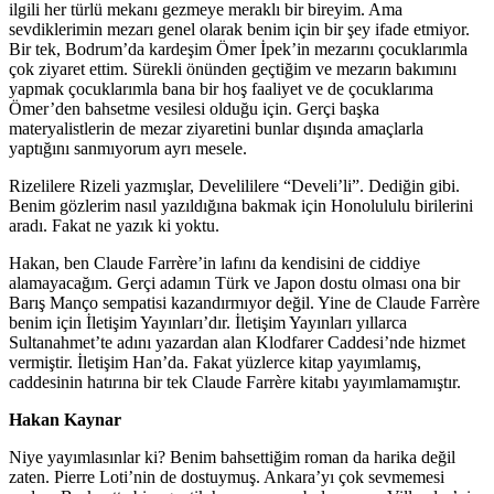
ilgili her türlü mekanı gezmeye meraklı bir bireyim. Ama
sevdiklerimin mezarı genel olarak benim için bir şey ifade etmiyor.
Bir tek, Bodrum’da kardeşim Ömer İpek’in mezarını çocuklarımla
çok ziyaret ettim. Sürekli önünden geçtiğim ve mezarın bakımını
yapmak çocuklarımla bana bir hoş faaliyet ve de çocuklarıma
Ömer’den bahsetme vesilesi olduğu için. Gerçi başka
materyalistlerin de mezar ziyaretini bunlar dışında amaçlarla
yaptığını sanmıyorum ayrı mesele.
Rizelilere Rizeli yazmışlar, Develililere “Develi’li”. Dediğin gibi.
Benim gözlerim nasıl yazıldığına bakmak için Honolululu birilerini
aradı. Fakat ne yazık ki yoktu.
Hakan, ben Claude Farrère’in lafını da kendisini de ciddiye
alamayacağım. Gerçi adamın Türk ve Japon dostu olması ona bir
Barış Manço sempatisi kazandırmıyor değil. Yine de Claude Farrère
benim için İletişim Yayınları’dır. İletişim Yayınları yıllarca
Sultanahmet’te adını yazardan alan Klodfarer Caddesi’nde hizmet
vermiştir. İletişim Han’da. Fakat yüzlerce kitap yayımlamış,
caddesinin hatırına bir tek Claude Farrère kitabı yayımlamamıştır.
Hakan Kaynar
Niye yayımlasınlar ki? Benim bahsettiğim roman da harika değil
zaten. Pierre Loti’nin de dostuymuş. Ankara’yı çok sevmemesi