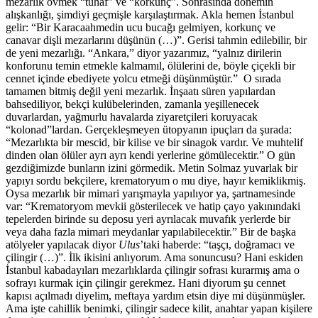
mezarlık övmek “tuhaf” ve “korkunç”. Sonrasında dönemin
alışkanlığı, şimdiyi geçmişle karşılaştırmak. Akla hemen İstanbul
gelir: “Bir Karacaahmedin ucu bucağı gelmiyen, korkunç ve
canavar dişli mezarlarını düşünün (…)”. Gerisi tahmin edilebilir, bir
de yeni mezarlığı. “Ankara,” diyor yazarımız, “yalnız dirilerin
konforunu temin etmekle kalmamıl, ölülerini de, böyle çiçekli bir
cennet içinde ebediyete yolcu etmeği düşünmüştür.” O sırada
tamamen bitmiş değil yeni mezarlık. İnşaatı süren yapılardan
bahsediliyor, bekçi kulübelerinden, zamanla yeşillenecek
duvarlardan, yağmurlu havalarda ziyaretçileri koruyacak
“kolonad”lardan. Gerçekleşmeyen ütopyanın ipuçları da şurada:
“Mezarlıkta bir mescid, bir kilise ve bir sinagok vardır. Ve muhtelif
dinden olan ölüler ayrı ayrı kendi yerlerine gömülecektir.” O gün
gezdiğimizde bunların izini görmedik. Metin Solmaz yuvarlak bir
yapıyı sordu bekçilere, krematoryum o mu diye, hayır kemiklikmiş.
Oysa mezarlık bir mimari yarışmayla yapılıyor ya, şartnamesinde
var: “Krematoryom mevkii gösterilecek ve hatip çayo yakınındaki
tepelerden birinde su deposu yeri ayrılacak muvafık yerlerde bir
veya daha fazla mimari meydanlar yapılabilecektir.” Bir de başka
atölyeler yapılacak diyor
Ulus
’taki haberde: “taşçı, doğramacı ve
çilingir (…)”. İlk ikisini anlıyorum. Ama sonuncusu? Hani eskiden
İstanbul kabadayıları mezarlıklarda çilingir sofrası kurarmış ama o
sofrayı kurmak için çilingir gerekmez. Hani diyorum şu cennet
kapısı açılmadı diyelim, meftaya yardım etsin diye mi düşünmüşler.
Ama işte cahillik benimki, çilingir sadece kilit, anahtar yapan kişilere