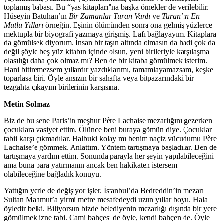
toplamış babası. Bu “yas kitapları”na başka örnekler de verilebilir.
Hüseyin Batuhan’ın
Bir Zamanlar Turan Vardı
ve
Turan’ın En
Mutlu Yılları
örneğin. Eşinin ölümünden sonra ona gelmiş yüzlerce
mektupla bir biyografi yazmaya girişmiş. Lafı bağlayayım. Kitaplara
da gömülsek diyorum. İnsan bir taşın altında olmasın da hadi çok da
değil şöyle beş yüz kitabın içinde olsun, yeni birileriyle karşılaşma
olasılığı daha çok olmaz mı? Ben de bir kitaba gömülmek isterim.
Hani bitiremezsem yıllardır yazdıklarımı, tamamlayamazsam, keşke
toparlasa biri. Öyle ansızın bir sahafta veya bitpazarındaki bir
tezgahta çıkayım birilerinin karşısına.
Metin Solmaz
Biz de bu sene Paris’in meşhur Père Lachaise mezarlığını gezerken
çocuklara vasiyet ettim. Ölünce beni buraya gömün diye. Çocuklar
tabii karşı çıkmadılar. Halbuki kolay mı benim naçiz vücudumu Père
Lachaise’e gömmek. Anlattım. Yöntem tartışmaya başladılar. Ben de
tartışmaya yardım ettim. Sonunda parayla her şeyin yapılabileceğini
ama buna para yatırmanın ancak ben hakikaten istersem
olabileceğine bağladık konuyu.
Yattığın yerle de değişiyor işler. İstanbul’da Bedreddin’in mezarı
Sultan Mahmut’a yirmi metre mesafedeydi uzun yıllar boyu. Hala
öyledir belki. Biliyorsun bizde belediyenin mezarlığı dışında bir yere
gömülmek izne tabi. Cami bahçesi de öyle, kendi bahçen de. Öyle