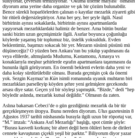
suluyorlar, çevresini temizliyorlar. “Okuma üfleme mafyası” olmasın
diyorum ama yerine daha organize ve şık bir çözüm bulunabilir.
Bence sürekli hoparlörlerden çalınan o kayıtlar mezarlık ziyareti gibi
bir ritüeli değersizleştiriyor. Ama her şey, her şeyle ilgili. Nasıl
birbirinin aynısı sokaklarda, birbirinin aynısı apartmanlarda
yaşıyorsak mezarlıklardaki halimiz de benzer. Ama bütün bunlar
sanki bizim uzun geçmişimizle ilgili. Asırlar boyunca çoğunluğu
köylerde yaşamış bir toplumuz biz, üstelik yoksulduk. Evden
beklentimiz, başımızı sokacak bir yer. Mezarın süsünü püsünü mü
düşüneceğiz? O yüzden ben Ankara’nın bu yıkılıp yapılmasını da
veya ellilerde, altmışlarda Mudurnu, Kastamonu, Amasya vs
konaklarıyla meşhur şehirlerde eşrafın apartmanlara taşınmasını da
bununla ilgili görüyorum. En önemli beklenti evlerin daha yeni ve
daha kolay sürdürülebilir olması. Burada geçmişin çok da önemi
yok. Sezgin Kaymaz’ın
Kün
isimli romanında uyanık muhtarın biri
mezarlıkları parselleyip köyden şehre yeni gelmişlere gecekondu
arsası diye satar. Geçen yıl bir söyleşi yapmıştık. “Bizde,” dedi “hep
böyledir aslında, mezarlık kutsal değildir.” Olmasın da zaten.
Aslına bakarsan Cebeci’de o gün gezdiğimiz mezarlık da bir tür
gerçekleşmeyen ütopya. Bunu nereden diyorum.
Ulus
gazetesinin 8
Ağustos 1937 tarihli nüshasında burayla ilgili uzun bir röportaj var,
“M.” imzalı: “Ankara Asrî Mezarlığı” başlığı, spot cümle şöyle:
“Burası kasvetli korkunç bir ahret değil hem ölüleri hem de dirileri
cennete kavuşturan çiçekli yeşil bir parktır.” Biliyorum diyor yazar