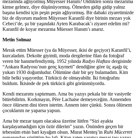
mezarında ağlıyormuş Müyesser Hanım? Öldükten sonra mezarıma
kimse gelmez, diye düşünüyormuş. Ölmeden gidip gidip yalnız
başına kendisi için peşin peşin ağlıyormuş. Bir dahaki ziyaretimizde
biz de diyorum madem Müyesser Karanfil diye birinin mezarı yok
Cebeci’de, şu bir yaşındaki Ayten Karabacak’ı ziyaret edelim mi?
Karanfil de koyar mezarına Müesser Hanım’ı anarız.
Metin Solmaz
Merak ettim Müesser (ya da Müyesser, ikisi de geçiyor) Karanfil’i,
kurcaladım. Dekolte giyimli, moda dergilerine filan da fotoğraf
veren bir hanımefendiymiş. 1952 yılında
Radyo Haftası
dergisinde
“Ankara Radyosu’nun genç kıymeti” dendiğine göre üç aşağı üç
yukarı 1930 doğumludur. Ölümüne dair bir şey bulamadım. Kim
bilir belki yaşıyordur. Türkücü de olmayabilir. İki fotoğrafını
buldum. İkisinde de pek türkücü gibi görünmüyordu.
Kendi mezarımı yaptırmam. Ama bu yazıyı pekala bir tür vasiyetle
bitirebilirim. Korkmayın, Père Lachaise demeyeceğim. Annemden
önce ölürsem dini tören isterim. Annem ister çünkü. Sonra ölürsem
çocuklarım ne yaparsa yapsın.
Ama bir mezar taşım olacaksa üzerine lütfen “Sizi ayakta
karşılayamadığım için özür dilerim” yazın. Önünden geçen bir
tebessüm etsin bari kıyağım olsun. Murat Menteş’in
Ruhi Mücerret
romanından yürüttüm bu lafı. Kitap zaten yaratıcı mezar taşı yazısı