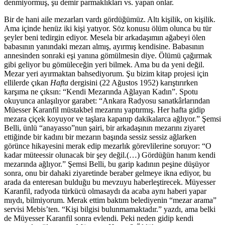
denmiyormuş, şu demir parmaklıkları vs. yapan onlar.
Bir de hani aile mezarları vardı gördüğümüz. Altı kişilik, on kişilik.
Ama içinde henüz iki kişi yatıyor. Söz konusu ölüm olunca bu tür
şeyler beni tedirgin ediyor. Mesela bir arkadaşımın ağabeyi ölen
babasının yanındaki mezarı almış, ayırmış kendisine. Babasının
annesinden sonraki eşi yanına gömülmesin diye. Ölümü çağırmak
gibi geliyor bu gömüleceğin yeri bilmek. Ama bu da yeni değil.
Mezar yeri ayırmaktan bahsediyorum. Şu bizim kitap projesi için
ellilerde çıkan
Hafta
dergisini (22 Ağustos 1952) karıştırırken
karşıma ne çıksın: “Kendi Mezarında Ağlayan Kadın”. Spotu
okuyunca anlaşılıyor garabet: “Ankara Radyosu sanatkârlarından
Müesser Karanfil müstakbel mezarını yaptırmış. Her hafta gidip
mezara çiçek koyuyor ve taşlara kapanıp dakikalarca ağlıyor.” Şemsi
Belli, ünlü “anayasso”nun şairi, bir arkadaşının mezarını ziyaret
ettiğinde bir kadını bir mezarın başında sessiz sessiz ağlarken
görünce hikayesini merak edip mezarlık görevlilerine soruyor: “O
kadar müteessir olunacak bir şey değil.(…) Gördüğün hanım kendi
mezarında ağlıyor.” Şemsi Belli, bu garip kadının peşine düşüyor
sonra, onu bir dahaki ziyaretinde beraber gelmeye ikna ediyor, bu
arada da enteresan bulduğu bu mevzuyu haberleştirecek. Müyesser
Karanfil, radyoda türkücü olmasaydı da acaba aynı haberi yapar
mıydı, bilmiyorum. Merak ettim baktım belediyenin “mezar arama”
servisi Mebis’ten. “Kişi bilgisi bulunmamaktadır.” yazdı, ama belki
de Müyesser Karanfil sonra evlendi. Peki neden gidip kendi