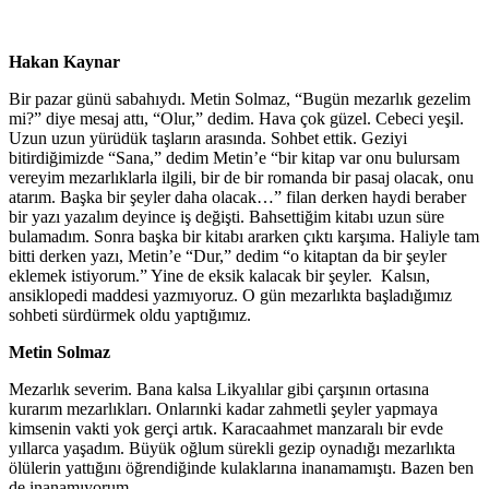
Hakan Kaynar
Bir pazar günü sabahıydı. Metin Solmaz, “Bugün mezarlık gezelim
mi?” diye mesaj attı, “Olur,” dedim. Hava çok güzel. Cebeci yeşil.
Uzun uzun yürüdük taşların arasında. Sohbet ettik. Geziyi
bitirdiğimizde “Sana,” dedim Metin’e “bir kitap var onu bulursam
vereyim mezarlıklarla ilgili, bir de bir romanda bir pasaj olacak, onu
atarım. Başka bir şeyler daha olacak…” filan derken haydi beraber
bir yazı yazalım deyince iş değişti. Bahsettiğim kitabı uzun süre
bulamadım. Sonra başka bir kitabı ararken çıktı karşıma. Haliyle tam
bitti derken yazı, Metin’e “Dur,” dedim “o kitaptan da bir şeyler
eklemek istiyorum.” Yine de eksik kalacak bir şeyler. Kalsın,
ansiklopedi maddesi yazmıyoruz. O gün mezarlıkta başladığımız
sohbeti sürdürmek oldu yaptığımız.
Metin Solmaz
Mezarlık severim. Bana kalsa Likyalılar gibi çarşının ortasına
kurarım mezarlıkları. Onlarınki kadar zahmetli şeyler yapmaya
kimsenin vakti yok gerçi artık. Karacaahmet manzaralı bir evde
yıllarca yaşadım. Büyük oğlum sürekli gezip oynadığı mezarlıkta
ölülerin yattığını öğrendiğinde kulaklarına inanamamıştı. Bazen ben
de inanamıyorum.