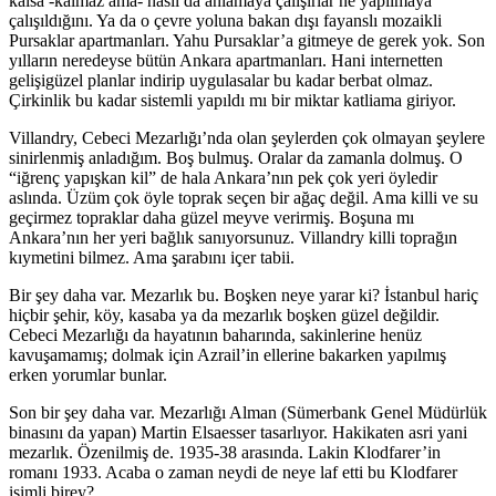
kalsa -kalmaz ama- nasıl da anlamaya çalışırlar ne yapılmaya
çalışıldığını. Ya da o çevre yoluna bakan dışı fayanslı mozaikli
Pursaklar apartmanları. Yahu Pursaklar’a gitmeye de gerek yok. Son
yılların neredeyse bütün Ankara apartmanları. Hani internetten
gelişigüzel planlar indirip uygulasalar bu kadar berbat olmaz.
Çirkinlik bu kadar sistemli yapıldı mı bir miktar katliama giriyor.
Villandry, Cebeci Mezarlığı’nda olan şeylerden çok olmayan şeylere
sinirlenmiş anladığım. Boş bulmuş. Oralar da zamanla dolmuş. O
“iğrenç yapışkan kil” de hala Ankara’nın pek çok yeri öyledir
aslında. Üzüm çok öyle toprak seçen bir ağaç değil. Ama killi ve su
geçirmez topraklar daha güzel meyve verirmiş. Boşuna mı
Ankara’nın her yeri bağlık sanıyorsunuz. Villandry killi toprağın
kıymetini bilmez. Ama şarabını içer tabii.
Bir şey daha var. Mezarlık bu. Boşken neye yarar ki? İstanbul hariç
hiçbir şehir, köy, kasaba ya da mezarlık boşken güzel değildir.
Cebeci Mezarlığı da hayatının baharında, sakinlerine henüz
kavuşamamış; dolmak için Azrail’in ellerine bakarken yapılmış
erken yorumlar bunlar.
Son bir şey daha var. Mezarlığı Alman (Sümerbank Genel Müdürlük
binasını da yapan) Martin Elsaesser tasarlıyor. Hakikaten asri yani
mezarlık. Özenilmiş de. 1935-38 arasında. Lakin Klodfarer’in
romanı 1933. Acaba o zaman neydi de neye laf etti bu Klodfarer
isimli birey?