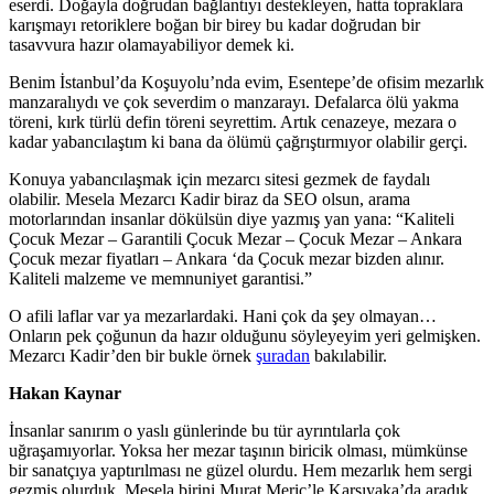
eserdi. Doğayla doğrudan bağlantıyı destekleyen, hatta topraklara
karışmayı retoriklere boğan bir birey bu kadar doğrudan bir
tasavvura hazır olamayabiliyor demek ki.
Benim İstanbul’da Koşuyolu’nda evim, Esentepe’de ofisim mezarlık
manzaralıydı ve çok severdim o manzarayı. Defalarca ölü yakma
töreni, kırk türlü defin töreni seyrettim. Artık cenazeye, mezara o
kadar yabancılaştım ki bana da ölümü çağrıştırmıyor olabilir gerçi.
Konuya yabancılaşmak için mezarcı sitesi gezmek de faydalı
olabilir. Mesela Mezarcı Kadir biraz da SEO olsun, arama
motorlarından insanlar dökülsün diye yazmış yan yana: “Kaliteli
Çocuk Mezar – Garantili Çocuk Mezar – Çocuk Mezar – Ankara
Çocuk mezar fiyatları – Ankara ‘da Çocuk mezar bizden alınır.
Kaliteli malzeme ve memnuniyet garantisi.”
O afili laflar var ya mezarlardaki. Hani çok da şey olmayan…
Onların pek çoğunun da hazır olduğunu söyleyeyim yeri gelmişken.
Mezarcı Kadir’den bir bukle örnek
şuradan
bakılabilir.
Hakan Kaynar
İnsanlar sanırım o yaslı günlerinde bu tür ayrıntılarla çok
uğraşamıyorlar. Yoksa her mezar taşının biricik olması, mümkünse
bir sanatçıya yaptırılması ne güzel olurdu. Hem mezarlık hem sergi
gezmiş olurduk. Mesela birini Murat Meriç’le Karşıyaka’da aradık,