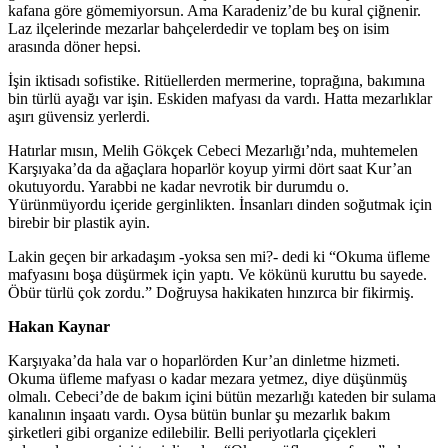
kafana göre gömemiyorsun. Ama Karadeniz’de bu kural çiğnenir.
Laz ilçelerinde mezarlar bahçelerdedir ve toplam beş on isim
arasında döner hepsi.
İşin iktisadı sofistike. Ritüellerden mermerine, toprağına, bakımına
bin türlü ayağı var işin. Eskiden mafyası da vardı. Hatta mezarlıklar
aşırı güvensiz yerlerdi.
Hatırlar mısın, Melih Gökçek Cebeci Mezarlığı’nda, muhtemelen
Karşıyaka’da da ağaçlara hoparlör koyup yirmi dört saat Kur’an
okutuyordu. Yarabbi ne kadar nevrotik bir durumdu o.
Yürünmüyordu içeride gerginlikten. İnsanları dinden soğutmak için
birebir bir plastik ayin.
Lakin geçen bir arkadaşım -yoksa sen mi?- dedi ki “Okuma üfleme
mafyasını boşa düşürmek için yaptı. Ve kökünü kuruttu bu sayede.
Öbür türlü çok zordu.” Doğruysa hakikaten hınzırca bir fikirmiş.
Hakan Kaynar
Karşıyaka’da hala var o hoparlörden Kur’an dinletme hizmeti.
Okuma üfleme mafyası o kadar mezara yetmez, diye düşünmüş
olmalı. Cebeci’de de bakım içini bütün mezarlığı kateden bir sulama
kanalının inşaatı vardı. Oysa bütün bunlar şu mezarlık bakım
şirketleri gibi organize edilebilir. Belli periyotlarla çiçekleri