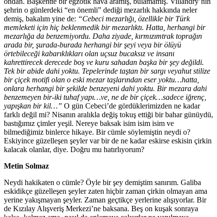
ondan. Başkentte bir egzotik hava aramış, bulamamış. Villandry’nin
şehrin o günlerdeki “en önemli” dediği mezarlık hakkında neler
demiş, bakalım yine de:
“Cebeci mezarlığı, özellikle bir Türk
memleketi için hiç beklenmedik bir mezarlıktı. Hatta, herhangi bir
mezarlığa da benzemiyordu. Daha ziyade, kırmızımtrak toprağın
arada bir, şurada-burada herhangi bir şeyi veya bir ölüyü
örtebileceği kabarıklıkları olan uçsuz bucaksız ve insanı
kahrettirecek derecede boş ve kuru sahadan başka bir şey değildi.
Tek bir abide dahi yoktu. Tepelerinde taştan bir sargı veyahut stilize
bir çiçek motifi olan o eski mezar taşlarından eser yoktu…hatta,
onlara herhangi bir şekilde benzeyeni dahi yoktu. Bir mezara dahi
benzemeyen bir-iki tuhaf yapı…ve, ne de bir çiçek…sadece iğrenç,
yapışkan bir kil…”
O gün Cebeci’de gördüklerimizden ne kadar
farklı değil mi? Nisanın aralıkla değiş tokuş ettiği bir bahar günüydü,
bastığımız çimler yeşil. Nereye baksak isim isim isim ve
bilmediğimiz binlerce hikaye. Bir cümle söylemiştin neydi o?
Eskiyince güzelleşen şeyler var bir de ne kadar eskirse eskisin çirkin
kalacak olanlar, diye. Doğru mu hatırlıyorum?
Metin Solmaz
Neydi hakikaten o cümle? Öyle bir şey demiştim sanırım. Galiba
eskidikçe güzelleşen şeyler zaten hiçbir zaman çirkin olmayan ama
yerine yakışmayan şeyler. Zaman geçtikçe yerlerine alışıyorlar. Bir
de Kızılay Alışveriş Merkezi’ne baksana. Beş on kuşak sonraya