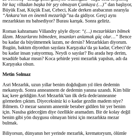
bir kaç villadan başka bir şey olmayan Çankaya (…)”
dan başlıyor,
Büyük Esat, Küçük Esat, Cebeci, Kale derken arabacının ısrarıyla
“Ankara’nın en önemli mezarlığı”
na da gidiyor. Gerçi aynı
mezarlıktan mı bahsediyor? Burası karışık. Sonra geliriz.
Roman kahramanı Villandry şöyle diyor:
“(…) mezarlıkları bilmek
lâzım. Mezarlarını bilmeden, insanları anlamak güç olur…”
Bence
bu kadar da büyütmemek lazım, ne dersin? Mezarlıkları diyorum.
Bugün, baktım diyordun sayılara Karşıyaka’da şu kadar, Cebeci’de
bu kadar insan yatıyormuş. Neydi o sayılar? Bu arada hep derim,
tesadüfe bakar mısın? Koca şehirde yeni mezarlık yapılsın, adı da
Karşıyaka olsun.
Metin Solmaz
Asri Mezarlık, uzun yıllar benim doğduğum yıl ölen dedemin
mekanıydı. Sonra anneannem de dedemin yanına uzandı. Kim bilir
kaç kere geldiğim Asri Mezarlık’tan ilk defa dede/anneanne
görmeden çıktım. Diyeceksiniz ki o kadar gezdin madem niye?
Bilmem. O mezar sanırım annemle beraber gidilen bir yer benim
için. Nasılsa gideceğim diye özellikle aramadım. Bir de kolay değil
benim gibi yön duygusu olmayan birisi için mezarlıkta mezar
bulmak.
Biliyorsun, dünyanın her yerinde mezarlık, krematoryum, ölümle