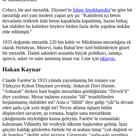
Cebeci, bir asri mezarlık. Diyanet’in
İslam Ansiklopedisi
’ne göre bir
mezarlığı asri yani modern yapan şey şu: “Kabirlerin içi beton
duvarlarla örülerek üstü beton kapaklarla kapatılmış, bazan birkaç
kat olabilen bu kabirlere böylece birden fazla defin yapılma imkânı
elde edilmiştir.”
1935 doğumlu mezarlık 220 bin kabir ve Müslüman mezarlığına ek
olarak Hıristiyan, Musevi, hatta Bahai’lere özel bölümleriyle güzel
bir mezarlık. Daimi sakinleri arasında birçok politikacı, sanatçı,
sporcu, asker ve saire tanınmış insan var. Liste için
tıklayın.
Hakan Kaynar
Claude Farrère’in 1933 yılında yayımlanmış bir romanı var.
Türkçeye Kriton Dinçmen çevirmiş:
Ankaralı Dört Hanım
.
“Ankaralı” derken hani bugün mezarlıkta gördüğümüz “Develi’li”
diye yazılmaz. Mezar taşlarını yazanlar “lili” tesadüfünden
hoşlanmamış olabilirler mi? Ama o “lililili” diye gidip “yâr”la devam
eden şarkı çok yeni değil mi? Neyse aklıma üşüşen bütün
düşünceleri savayım, şu romana, bugün sana mezarlıktan
çıktığımızda söylediğim kısma geleyim. Farrère’in romandaki
kahramanı Villandry bir vesileyle ülkenin başkentine gelmiş. İşsiz
güçsüz kaldığı günlerden birinde bir at arabası tutup “
çok dağınık ve
de bomboş”
dediği şehri geziyor. Güzergahı
“sağa-sola serpilmiş