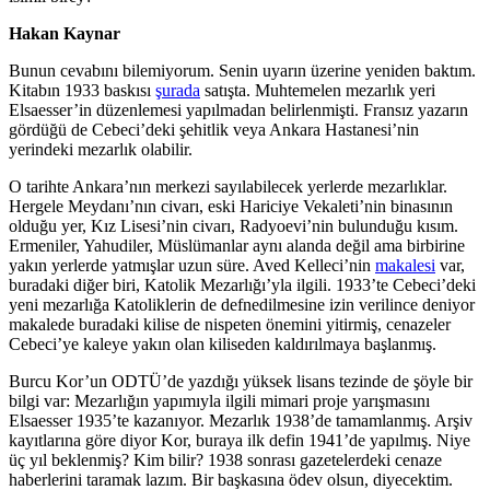
Hakan Kaynar
Bunun cevabını bilemiyorum. Senin uyarın üzerine yeniden baktım.
Kitabın 1933 baskısı
şurada
satışta. Muhtemelen mezarlık yeri
Elsaesser’in düzenlemesi yapılmadan belirlenmişti. Fransız yazarın
gördüğü de Cebeci’deki şehitlik veya Ankara Hastanesi’nin
yerindeki mezarlık olabilir.
O tarihte Ankara’nın merkezi sayılabilecek yerlerde mezarlıklar.
Hergele Meydanı’nın civarı, eski Hariciye Vekaleti’nin binasının
olduğu yer, Kız Lisesi’nin civarı, Radyoevi’nin bulunduğu kısım.
Ermeniler, Yahudiler, Müslümanlar aynı alanda değil ama birbirine
yakın yerlerde yatmışlar uzun süre. Aved Kelleci’nin
makalesi
var,
buradaki diğer biri, Katolik Mezarlığı’yla ilgili. 1933’te Cebeci’deki
yeni mezarlığa Katoliklerin de defnedilmesine izin verilince deniyor
makalede buradaki kilise de nispeten önemini yitirmiş, cenazeler
Cebeci’ye kaleye yakın olan kiliseden kaldırılmaya başlanmış.
Burcu Kor’un ODTÜ’de yazdığı yüksek lisans tezinde de şöyle bir
bilgi var: Mezarlığın yapımıyla ilgili mimari proje yarışmasını
Elsaesser 1935’te kazanıyor. Mezarlık 1938’de tamamlanmış. Arşiv
kayıtlarına göre diyor Kor, buraya ilk defin 1941’de yapılmış. Niye
üç yıl beklenmiş? Kim bilir? 1938 sonrası gazetelerdeki cenaze
haberlerini taramak lazım. Bir başkasına ödev olsun, diyecektim.