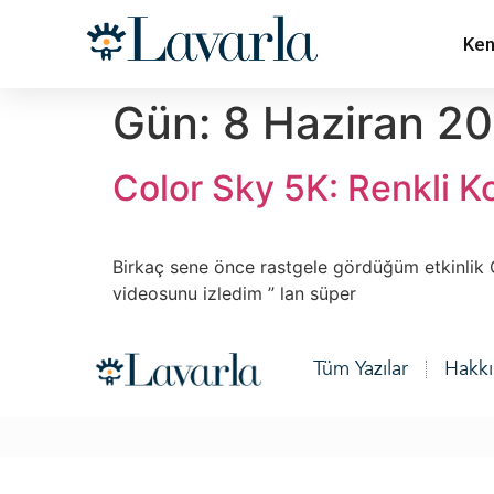
Ken
Gün:
8 Haziran 2
Color Sky 5K: Renkli K
Birkaç sene önce rastgele gördüğüm etkinlik 
videosunu izledim ” lan süper
Tüm Yazılar
Hakk