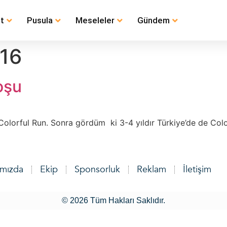
t
Pusula
Meseleler
Gündem
016
oşu
Colorful Run. Sonra gördüm ki 3-4 yıldır Türkiye’de de Col
ımızda
Ekip
Sponsorluk
Reklam
İletişim
© 2026 Tüm Hakları Saklıdır.