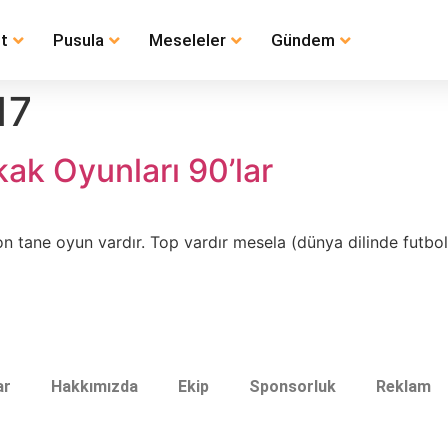
t
Pusula
Meseleler
Gündem
17
k Oyunları 90’lar
ne oyun vardır. Top vardır mesela (dünya dilinde futbol olar
ar
Hakkımızda
Ekip
Sponsorluk
Reklam