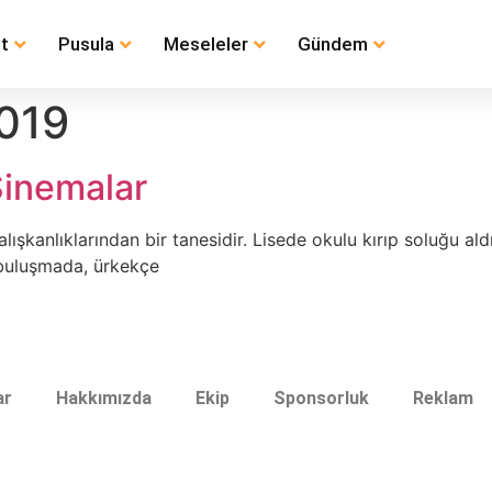
t
Pusula
Meseleler
Gündem
2019
Sinemalar
şkanlıklarından bir tanesidir. Lisede okulu kırıp soluğu al
k buluşmada, ürkekçe
ar
Hakkımızda
Ekip
Sponsorluk
Reklam