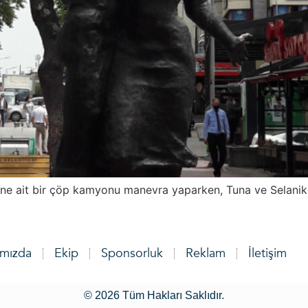
i’ne ait bir çöp kamyonu manevra yaparken, Tuna ve Selanik 
ımızda
Ekip
Sponsorluk
Reklam
İletişim
© 2026 Tüm Hakları Saklıdır.