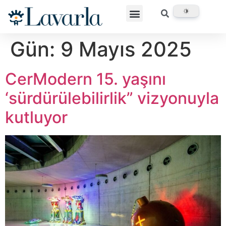
Gün:
9 Mayıs 2025
CerModern 15. yaşını
‘sürdürülebilirlik” vizyonuyla
kutluyor