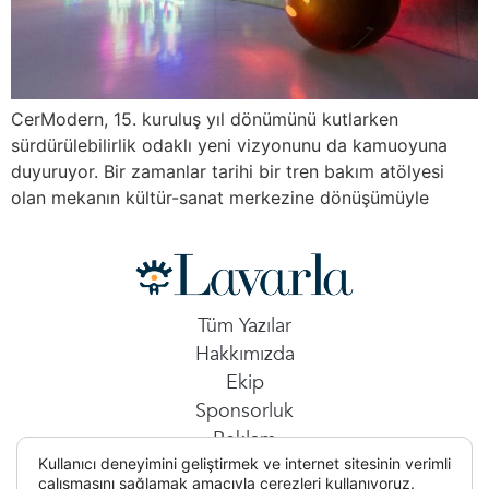
CerModern, 15. kuruluş yıl dönümünü kutlarken
sürdürülebilirlik odaklı yeni vizyonunu da kamuoyuna
duyuruyor. Bir zamanlar tarihi bir tren bakım atölyesi
olan mekanın kültür-sanat merkezine dönüşümüyle
Tüm Yazılar
Hakkımızda
Ekip
Sponsorluk
Reklam
Kullanıcı deneyimini geliştirmek ve internet sitesinin verimli
İletişim
çalışmasını sağlamak amacıyla çerezleri kullanıyoruz.