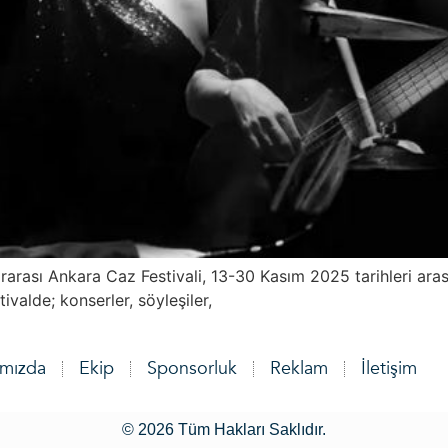
arası Ankara Caz Festivali, 13-30 Kasım 2025 tarihleri aras
valde; konserler, söyleşiler,
ımızda
Ekip
Sponsorluk
Reklam
İletişim
© 2026 Tüm Hakları Saklıdır.