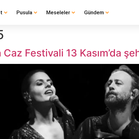
t
Pusula
Meseleler
Gündem
5
a Caz Festivali 13 Kasım’da şe