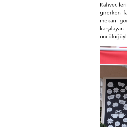
Kahveciler
girerken f
mekan gör
karşılaya
öncülüğüyle