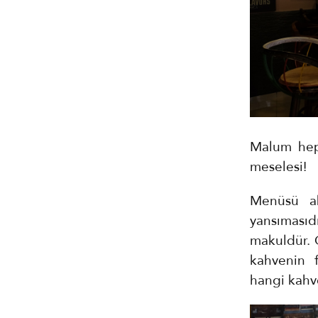
Malum hep
meselesi!
Menüsü ab
yansıması
makuldür. 
kahvenin 
hangi kahve