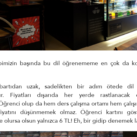
imizin başında bu dil öğrenememe en çok da 
artıdan uzak, sadelikten bir adım ötede dil 
dır. Fiyatları dışarıda her yerde rastlanacak d
Öğrenci olup da hem ders çalışma ortamı hem çalışır
fiyatını düşünmemek olmaz. Öğrenci kartını göst
 olursa olsun yalnızca 6 TL! Eh, bir gidip denemek l