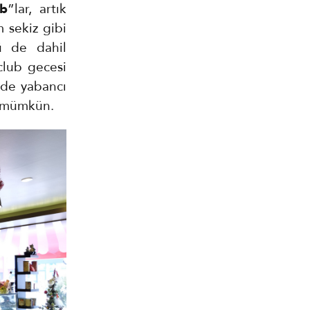
ub
”lar, artık
 sekiz gibi
ü de dahil
club gecesi
 de yabancı
i mümkün.