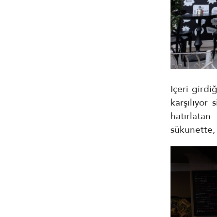
İçeri gird
karşılıyor 
hatırlata
sükunette,