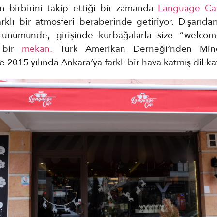
in birbirini takip ettiği bir zamanda
Language Ca
arklı bir atmosferi beraberinde getiriyor. Dışarıda
ünümünde, girişinde kurbağalarla size “welcom
n bir
mekan.
Türk Amerikan Derneği’nden Min
 2015 yılında Ankara’ya farklı bir hava katmış dil kaf