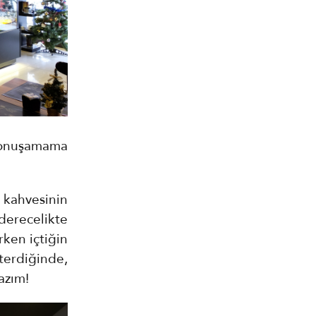
konuşamama
kahvesinin
erecelikte
ken içtiğin
erdiğinde,
azım!