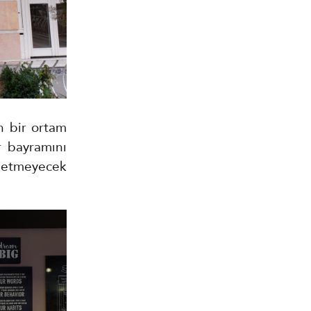
n bir ortam
ar bayramını
 etmeyecek