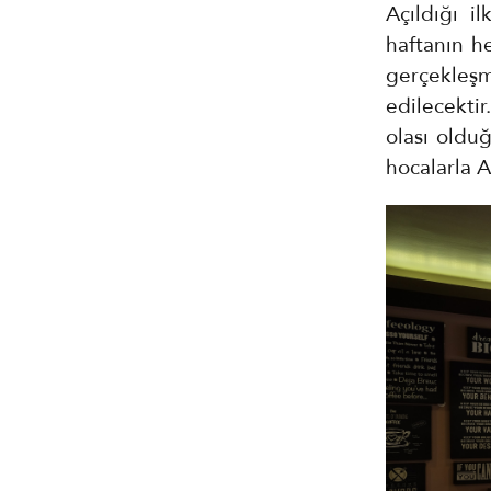
Açıldığı i
haftanın h
gerçekleş
edilecekti
olası oldu
hocalarla 