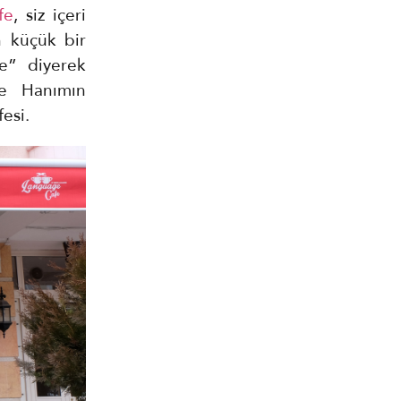
fe
, siz içeri
n küçük bir
e” diyerek
e Hanımın
esi.