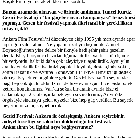
Başak Emre’ye merak ettiklerimizi sorduk.
Bugün aramızda olmayan ve özlemle andığımız Tuncel Kurtiz,
Gezici Festival için “bir göçebe sinema kumpanyası” benzetmesi
yapmıştı. Gezen bir festival yapmak fikri nasıl bir gereklilikten
ortaya çıktı?
Ankara Film Festivali’ni düzenleyen ekip 1995 yılı mart ayında apar
topar görevden alındı. Ne yapabiliriz diye düşündük. Ahmet
Boyacıoğlu’nun yine delice bir fikriyle hadi şehir şehir gezelim
dedik. Bir yıl boyunca hazırlandığımız bir festival bir hafta içinde
bitiveriyordu, halbuki daha çok izleyiciye ulaşabilirdik. Aynı yılın
aralık ayında ilk festivalimizi yaptık. İlk yıl hiç destekçimiz yoktu,
sonra Bakanlık ve Avrupa Komisyonu Türkiye Temsilciliği destek
olmaya başladı ve bugünlere geldik. Gezici Festival’in seyirciyle
bağı hep çok güçlü oldu. İzmir’de bize evini açan, bize pasta börek
getiren konuklarımız, Van’da soğuk bir aralık ayında bize el
sallamak için 2 saat dışarda bekleyen seyircilerimiz, Artvin’de
örgüsüyle sinemaya gelen teyzeler bize hep güç verdiler. Bu sayede
heyecanımızı hiç kaybetmedik.
Gezici Festival; Ankara ile özdeşleşmiş, Ankara seyircisinin
aidiyet hissettiği ve salonları doldurduğu bir festival.
Ankaralının bu ilgisini neye bağlıyorsunuz?
Film seçkimize. Gezici Festival müdavimleri Gezici Festival’de iyi