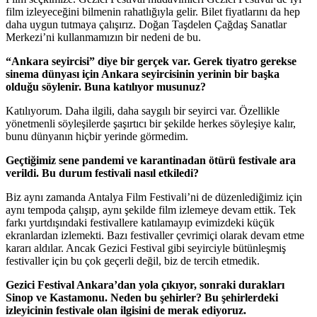
film izleyeceğini bilmenin rahatlığıyla gelir. Bilet fiyatlarını da hep
daha uygun tutmaya çalışırız. Doğan Taşdelen Çağdaş Sanatlar
Merkezi’ni kullanmamızın bir nedeni de bu.
“Ankara seyircisi” diye bir gerçek var. Gerek tiyatro gerekse
sinema dünyası için Ankara seyircisinin yerinin bir başka
olduğu söylenir. Buna katılıyor musunuz?
Katılıyorum. Daha ilgili, daha saygılı bir seyirci var. Özellikle
yönetmenli söyleşilerde şaşırtıcı bir şekilde herkes söyleşiye kalır,
bunu dünyanın hiçbir yerinde görmedim.
Geçtiğimiz sene pandemi ve karantinadan ötürü festivale ara
verildi. Bu durum festivali nasıl etkiledi?
Biz aynı zamanda Antalya Film Festivali’ni de düzenlediğimiz için
aynı tempoda çalışıp, aynı şekilde film izlemeye devam ettik. Tek
farkı yurtdışındaki festivallere katılamayıp evimizdeki küçük
ekranlardan izlemekti. Bazı festivaller çevrimiçi olarak devam etme
kararı aldılar. Ancak Gezici Festival gibi seyirciyle bütünleşmiş
festivaller için bu çok geçerli değil, biz de tercih etmedik.
Gezici Festival Ankara’dan yola çıkıyor, sonraki durakları
Sinop ve Kastamonu. Neden bu şehirler? Bu şehirlerdeki
izleyicinin festivale olan ilgisini de merak ediyoruz.