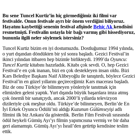
Bu sene Tuncel Kurtiz’in hiç görmediğimiz iki filmi var
festivalde. Onun festivale ayrı bir önem verdiğini biliyoruz.
Hayatını kaybettiği senenin festival afişinde
Behiç Ak
kendisini
resmetmişti. Festivalin ustayla bir bağı varmış gibi hissediyoruz,
bununla ilgili neler söylemek istersiniz?
Tuncel Kurtiz bizim en iyi dostumuzdu. Dostluğumuz 1994 yılında,
o yurt dışından döndükten bir yıl sonra başladı. Gezici Festival’in
ikinci yılından itibaren hep bizimle birlikteydi. 1999’da
Oyuncu:
Tuncel Kurtiz
kitabını hazırladık. Kitabı çok sevdi. O, hep Gezici
Festival’e en çok inanan, bizi en çok destekleyen insan oldu. Bizi
Kars Belediye Başkanı Naif Alibeyoğlu ile tanıştırdı, böylece Gezici
Festival’in en güzel yıllarını geçireceğimiz Kars macerası başladı.
Biz de onu Türkiye’de bilinmeyen yönleriyle tanıtmak için
elimizden geleni yaptık. Yurt dışında büyük başarılara imza atmış
çok önemli bir sanatçıydı, ancak 2000’li yıllarda televizyon
dizileriyle çok meşhur oldu. Türkiye’de bilinmeyen, Berlin’de En
İyi Erkek Oyuncu Ödülü’nü aldığı
Kuzunun Gülümseyişi
adlı
filmini ilk biz Ankara’da gösterdik. Berlin Film Festivali sırasında
ödül heykeli Gümüş Ayı’yı filmin yapımcısına vermiş ve bir daha
geri alamamıştı. Gümüş Ayı’yı İsrail’den getirtip kendisine teslim
ettik.