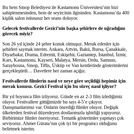
Bu hem Sinop Belediyesi ile Kastamonu Üniversitesi’nin bizi
sahiplenmesinden, hem de seyircinin ilgisinden. Kastamonu’da 400
kişilik salon istisnasız her seans doluyor.
Gelecek festivallerde Gezici’nin başka şehirlere de uğradığını
görecek miyiz?
Son 26 yıl içinde 24 şehre konuk olmuşuz. Merak edenler için
şehirleri saymak isterim. Ankara, Artvin, Bakü, Bursa, Çanakkale,
Diyarbakır, Drama, Edremit, Eskişehir, Gaziantep, İstanbul, İzmir,
Kars, Kastamonu, Kayseri, Malatya, Mersin, Ordu, Samsun,
Saraybosna, Sinop, Tiflis, Üsküp ve Van kentlerinde gösterimlerini
gerçekleştirdi… Davetlere her zaman açığız.
Festivallerde filmlerin nasıl ve neye göre seçildiği hepimiz için
merak konusu. Gezici Festival için bu süreç nasıl işliyor?
Bir yıl boyunca film izliyoruz. Günde en az 2-3 film izlediğimiz
oluyor. Festivallere gittiğimizde bu sayı 4-5’e çıkıyor.
Danışmanlarımız var. Onların önerdiği filmler oluyor. Değişik
ülkelerden festival düzenleyen dostlarımızla işbirliği yapıyoruz.
Birbirimize filmler öneriyoruz. Tematik gösterimler yapmayı çok
seviyoruz. Ahmet Gürata’nın çok iyi bir programcı olduğunu
belirtmek isterim.