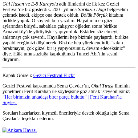
Gül Hasan
ve
E-5 Karayolu
adlı filmlerini de ilk kez Gezici
Festival’de biz gösterdik. 2001 yılında
Sarıkızın Dağı
belgeselini
çekmek istedi, ekipçe ona destek olduk.
Bölük Pörçük
kitabını
birlikte yaptık. O söyledi ben yazdım. Hayatımın en güzel
aylarından biriydi, sabahları çalışıyor öğleden sonra birlikte
Arnavutköy’de yürüyüşler yapıyorduk. Eskiden söz etmeyi,
anlatmayı çok severdi. Hayallerini hep bizimle paylaşırdı, birlikte
yapabileceğimizi düşünerek. Bizi de hep yüreklendirdi, “sakın
bırakmayın, çok güzel bir iş yapıyorsunuz, devam edeceksiniz”
diye. Hâlâ umutsuzluğa kapıldığımda Tuncel Abi’nin sesini
duyarım.
Kapak Görseli:
Gezici Festival Flickr
Gezici Festival kapsamında Sema Çavdar’ın,
Okul Tıraşı
filminin
yönetmeni Ferit Karahan ile söyleşisine göz atmak isteyebilirsiniz:
“Her birimizin arkadaşı birer parça buluttu” | Ferit Karahan’la
Söyleşi
Soruları hazırlarken kıymetli önerileriyle destek olduğu için Sema
Çavdar’a teşekkür ederim.