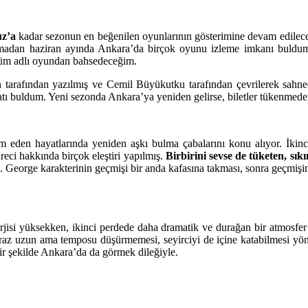
z’a
kadar sezonun en beğenilen oyunlarının gösterimine devam edileceğ
almadan haziran ayında Ankara’da birçok oyunu izleme imkanı bul
lüm adlı oyundan bahsedeceğim.
arafından yazılmış ve Cemil Büyükutku tarafından çevrilerek sahnede
atı buldum. Yeni sezonda Ankara’ya yeniden gelirse, biletler tükenmede
eden hayatlarında yeniden aşkı bulma çabalarını konu alıyor. İkinci B
reci hakkında birçok eleştiri yapılmış.
Birbirini sevse de tüketen, sık
lmiş. George karakterinin geçmişi bir anda kafasına takması, sonra geçmişi
enerjisi yüksekken, ikinci perdede daha dramatik ve durağan bir atmosf
az uzun ama temposu düşürmemesi, seyirciyi de içine katabilmesi yönle
ir şekilde Ankara’da da görmek dileğiyle.