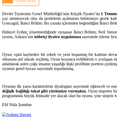
Okuma Modu
Devlet Tiyatroları Genel Müdürlüğü’nün Küçük Tiyatro’da
1 Temmu
yaz sürmeyecek olsa da perdelerin açılmasını beklemeye gerek k
Goncagül, İkinci Bölüm. Bu yazıda içlerinden beğendiğim İkinci Bö
Hidayet Erdinç yönetmenliğinde oynanan İkinci Bölüm; Neil Simon t
oyunu, Ankara’nın
nöbetçi tiyatro uygulaması
sayesinde izleme fırs
Oyun; eşini kaybeden bir erkek ve yeni boşanmış bir kadının devam 
olmasına atıf olarak seçilmiş. Oyun boyunca evliliklerin o yozlaşan sü
anlatılarak aslen çoğu insanın yaşadığı ilişki profilinin portresi çizi
oyunun genel havası sayesinde toparlanmış.
Oyunun ilk yarısı karakterlerin diyalogları sayesinde eğlenceli ve 
değişik bağlılığı tokat gibi yüzümüze vurmakta.
Oyun nispeten bir
programında büyük ihtimalle yer alacak olan bu oyunu, yine sürpriz b
Elif Nida Şamdan