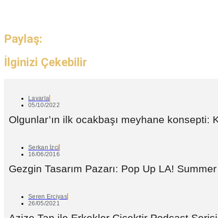
Paylaş:
İlginizi Çekebilir
Lavarla
05/10/2022
Olgunlar’ın ilk ocakbaşı meyhane konsepti:
Serkan İzci
16/06/2016
Gezgin Tasarım Pazarı: Pop Up LA! Summer
Seren Erciyas
26/05/2021
Azize Tan ile Erkekler Çiçektir Podcast Ser