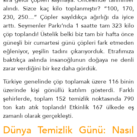
sıra geldi çöpleri saymaya. Öncesinde tahminler
alındı. Sizce kaç kilo toplanmıştır? “100, 170,
230, 250…” Çöpler sayıldıkça ağırlığı da iyice
arttı. Seymenler Parkı’nda 1 saatte tam 323 kilo
çöp toplandı! Üstelik belki biz tam bir hafta önce
güneşli bir cumartesi günü çöpleri fark etmeden
eğleniyor, yeşilin tadını çıkarıyorduk. Etrafımıza
baktıkça aslında insanoğlunun doğaya ne denli
zarar verdiğini bir kez daha gördük.
Türkiye genelinde çöp toplamak üzere 116 binin
üzerinde kişi gönüllü katılım gösterdi. Farklı
şehirlerde, toplam 152 temizlik noktasında 790
ton katı atık toplandı! Etkinlik 167 ülkede eş
zamanlı olarak gerçekleşti.
Dünya Temizlik Günü: Nasıl