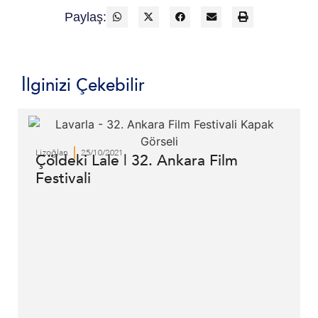
Paylaş:
İlginizi Çekebilir
Lizoğlan
25/10/2021
Çöldeki Lale | 32. Ankara Film
Festivali