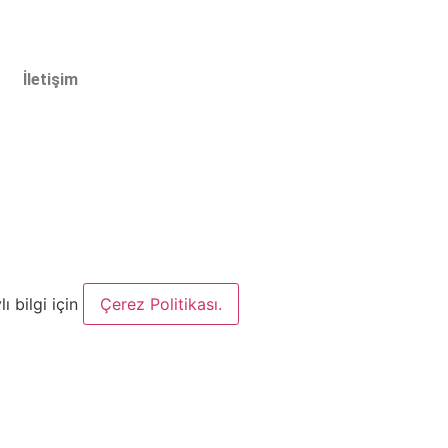
İletişim
ı bilgi için
Çerez Politikası.