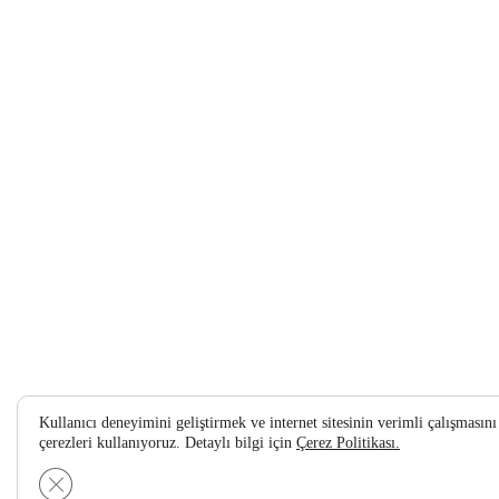
Kullanıcı deneyimini geliştirmek ve internet sitesinin verimli çalışması
çerezleri kullanıyoruz. Detaylı bilgi için
Çerez Politikası.
GDPR çerez şeridini kapat