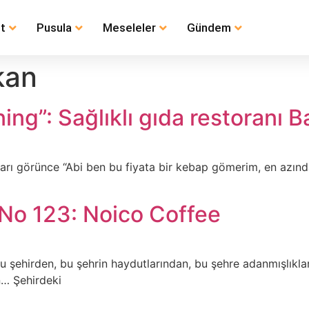
t
Pusula
Meseleler
Gündem
kan
ing”: Sağlıklı gıda restoranı Ba
tları görünce “Abi ben bu fiyata bir kebap gömerim, en azın
 No 123: Noico Coffee
bu şehirden, bu şehrin haydutlarından, bu şehre adanmışlıkl
… Şehirdeki