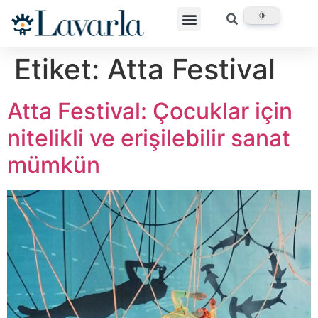
Etiket:
Atta Festival
Atta Festival: Çocuklar için
nitelikli ve erişilebilir sanat
mümkün