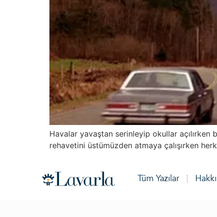
Havalar yavaştan serinleyip okullar açılırken
rehavetini üstümüzden atmaya çalışırken herke
Tüm Yazılar
Hakk