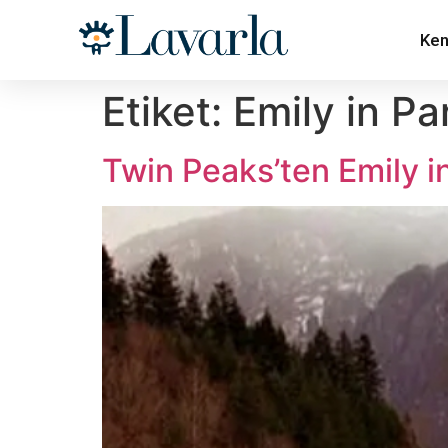
Ken
Etiket:
Emily in Pa
Twin Peaks’ten Emily in