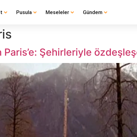
t
Pusula
Meseleler
Gündem
ris
 Paris’e: Şehirleriyle özdeşleş