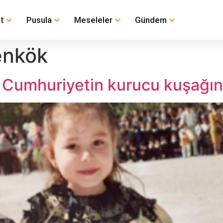
t
Pusula
Meseleler
Gündem
enkök
 Cumhuriyetin kurucu kuşağını