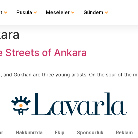
t
Pusula
Meseleler
Gündem
kara
e Streets of Ankara
em, and Gökhan are three young artists. On the spur of the 
ar
Hakkımızda
Ekip
Sponsorluk
Reklam