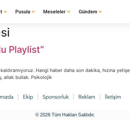
t
Pusula
Meseleler
Gündem
si
u Playlist”
ı kaldıramıyoruz. Hangi haber daha son dakika, hızına yeti
 allak bullak. Psikolojik
ımızda
Ekip
Sponsorluk
Reklam
İletişim
© 2026 Tüm Hakları Saklıdır.