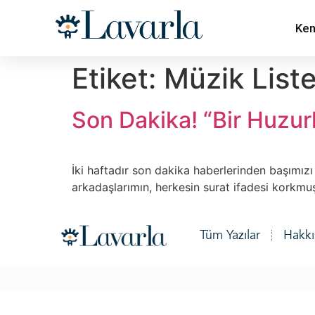
Ken
Etiket:
Müzik Liste
Son Dakika! “Bir Huzurl
İki haftadır son dakika haberlerinden başımız
arkadaşlarımın, herkesin surat ifadesi korkmuş,
Tüm Yazılar
Hakk