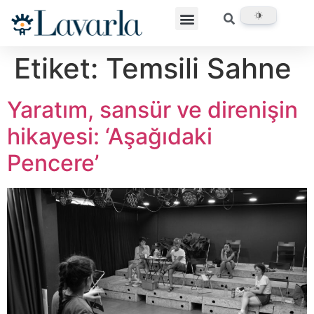
Etiket:
Temsili Sahne
Yaratım, sansür ve direnişin
hikayesi: ‘Aşağıdaki
Pencere’