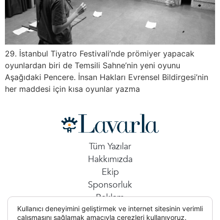
29. İstanbul Tiyatro Festivali’nde prömiyer yapacak
oyunlardan biri de Temsili Sahne’nin yeni oyunu
Aşağıdaki Pencere. İnsan Hakları Evrensel Bildirgesi’nin
her maddesi için kısa oyunlar yazma
Tüm Yazılar
Hakkımızda
Ekip
Sponsorluk
Reklam
Kullanıcı deneyimini geliştirmek ve internet sitesinin verimli
İletişim
çalışmasını sağlamak amacıyla çerezleri kullanıyoruz.