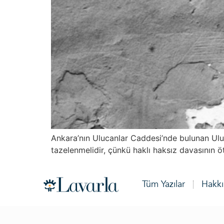
Ankara’nın Ulucanlar Caddesi’nde bulunan Uluca
tazelenmelidir, çünkü haklı haksız davasının ö
Tüm Yazılar
Hakk