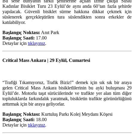
Bu sene dünyanın farklı şehirlerine açılan İzmir çıkışlı Süslü
Kadınlar Bisiklet Turu 23 Eylül’de aynı anda 60’tan fazla şehirde
yapılacak. Güvenli bisiklet sürme hakkına dikkat çekmek için
süslenerek gerçekleştirilen tura süslendikten sonra erkekler de
katılabiliyor.
Başlangıç Noktası:
Anıt Park
Başlangıç Saati:
17.00
Detaylar için
tıklayınız
.
Critical Mass Ankara |
29 Eylül, Cumartesi
“Trafiği Tıkamıyoruz, Trafik Biziz!” demek için sık sık bir araya
gelen Critical Mass Ankara bisikletlilerinin bu ayki buluşması 29
Eylül’de. Motorlu taşıt
sürücülerinde ve trafikte yer alan tüm diğer
topluluklarda farkındalık yaratmak, bisikletin trafikte görünürlüğünü
arttırmak için bir araya geliyorlar.
Başlangıç Noktası:
Kurtuluş Parkı Kolej Meydanı Köşesi
Başlangıç Saati:
18.00
Detaylar için
tıklayınız
.