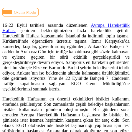
Okuma Modu
16-22 Eylül tarihleri arasında düzenlenen
Avrupa Hareketlilik
Haftası
şehirlere beklediğimizden fazla hareketlilik getirdi.
Hareketlilik Haftası kapsamında İstanbul’da indirimli toplu taşıma,
Kırklareli’nde öğrencilere ücretsiz taşıma, İzmir Karşıyaka’da
konserler, koşular, güvenli sürüş eğitimleri, Ankara’da Bahçeli 7.
caddenin Arabasız Gün için trafiğe kapatılması gibi sözde kalmayan
ve eyleme geçiren bir sürü etkinlik gerçekleştirildi ve
gerçekleştirilmeye devam ediyor. Sanıyoruz en hareketli şehirlerden
birisi bu süreçte Rize ve Bartın’dı. Bu iki şehrin belediyelerini tebrik
ediyor, Ankara’nın ise beklenenin altında kalmasına üzüldüğümüzü
dile getirmek istiyoruz. Yine de 22 Eylül’de Bahçeli 7. Caddenin
trafiğe kapatılmasını sağlayan EGO Genel Müdürlüğü’ne
teşekkürlerimizi sunmak isteriz.
Hareketlilik Haftasının en önemli etkinlikleri bisiklet kullanımı
etrafında şekilleniyor. Son zamanlarda çeşitli belediye başkanlarının
bisiklet kullanmaları gündem oluşturmuştu. Bu gündem sona
ermeden Avrupa Hareketlilik Haftasının başlaması ile bisiklet bu
günlerde ister istemez hepimizin karşısına çıkan bir araç oldu. Son
olarak EGO otobüslerinde bisiklet taşımacılığı yapılması için test
sürüşlerinin başlaması Ankaralılar olarak aldığımız en son güzel