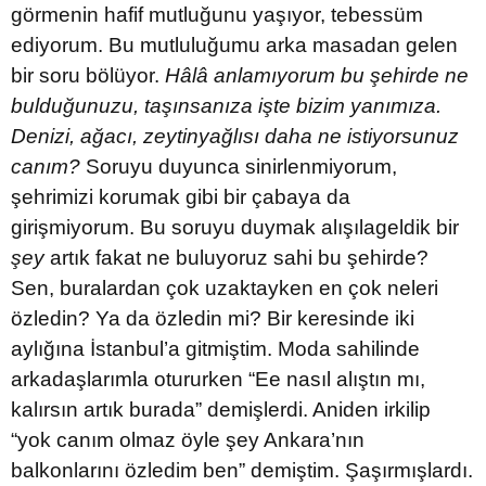
görmenin hafif mutluğunu yaşıyor, tebessüm
ediyorum. Bu mutluluğumu arka masadan gelen
bir soru bölüyor.
Hâlâ anlamıyorum bu şehirde ne
bulduğunuzu, taşınsanıza işte bizim yanımıza.
Denizi, ağacı, zeytinyağlısı daha ne istiyorsunuz
canım?
Soruyu duyunca sinirlenmiyorum,
şehrimizi korumak gibi bir çabaya da
girişmiyorum. Bu soruyu duymak alışılageldik bir
şey
artık fakat ne buluyoruz sahi bu şehirde?
Sen, buralardan çok uzaktayken en çok neleri
özledin? Ya da özledin mi? Bir keresinde iki
aylığına İstanbul’a gitmiştim. Moda sahilinde
arkadaşlarımla otururken “Ee nasıl alıştın mı,
kalırsın artık burada” demişlerdi. Aniden irkilip
“yok canım olmaz öyle şey Ankara’nın
balkonlarını özledim ben” demiştim. Şaşırmışlardı.