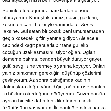
olamayacağı hissi beni Güvenpark’a getiriyor.
Seninle oturduğumuz banklardan birisine
oturuyorum. Konuştuklarımız, sesin, gözlerin,
kokun en canlı halleriyle yanımdalar.
Senin
aksine. Gül satan bir çocuk beni umursamadan
geçip köşedeki çiftin yanına gidiyor. Alelacele
cebindeki kâğıt paralarla bir tane gül alıp
çocuğun uzaklaşmasını istiyor oğlan. Oğlan
dememe bakma, benden büyük duruyor gayet,
gülü sevgilisine vermeyip yanına koyuyor. Onları
yalnız bırakmam gerektiğini düşünüp gözlerimi
çeviriyorum. Az sonra baktığımda kadının
dolmuşlara doğru yöneldiğini, oğlanın ise bankta
iki büklüm oturduğunu görüyorum. Güvenpark’ta
ayrılan bir çifte daha tanıklık etmenin haklı
üzüntüsünü yaşıyorum. İki bank ötemdeki banka