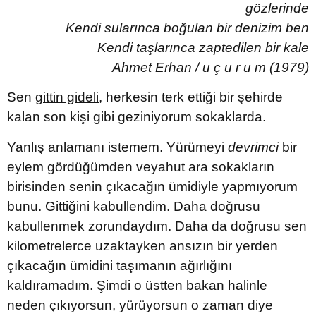
gözlerinde
Kendi sularınca boğulan bir denizim ben
Kendi taşlarınca zaptedilen bir kale
Ahmet Erhan / u ç u r u m (1979)
Sen
gittin gideli
, herkesin terk ettiği bir şehirde
kalan son kişi gibi geziniyorum sokaklarda.
Yanlış anlamanı istemem. Yürümeyi
devrimci
bir
eylem gördüğümden veyahut ara sokakların
birisinden senin çıkacağın ümidiyle yapmıyorum
bunu. Gittiğini kabullendim. Daha doğrusu
kabullenmek zorundaydım. Daha da doğrusu sen
kilometrelerce uzaktayken ansızın bir yerden
çıkacağın ümidini taşımanın ağırlığını
kaldıramadım. Şimdi o üstten bakan halinle
neden çıkıyorsun, yürüyorsun o zaman diye