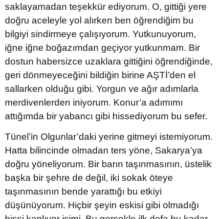
saklayamadan teşekkür ediyorum. O, gittiği yere
doğru aceleyle yol alırken ben öğrendiğim bu
bilgiyi sindirmeye çalışıyorum. Yutkunuyorum,
iğne iğne boğazımdan geçiyor yutkunmam. Bir
dostun habersizce uzaklara gittiğini öğrendiğinde,
geri dönmeyeceğini bildiğin birine AŞTİ’den el
sallarken olduğu gibi. Yorgun ve ağır adımlarla
merdivenlerden iniyorum. Konur’a adımımı
attığımda bir yabancı gibi hissediyorum bu sefer.
Tünel’in Olgunlar’daki yerine gitmeyi istemiyorum.
Hatta bilincinde olmadan ters yöne, Sakarya’ya
doğru yöneliyorum. Bir barın taşınmasının, üstelik
başka bir şehre de değil, iki sokak öteye
taşınmasının bende yarattığı bu etkiyi
düşünüyorum. Hiçbir şeyin eskisi gibi olmadığı
hissi kaplıyor içimi. Bu gerçekle ilk defa bu kadar