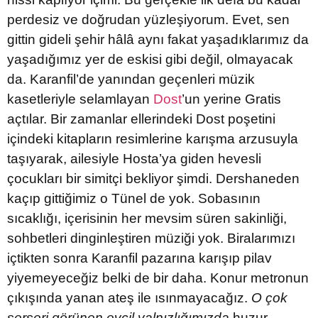
perdesiz ve doğrudan yüzleşiyorum. Evet, sen
gittin gideli şehir hâlâ aynı fakat yaşadıklarımız da
yaşadığımız yer de eskisi gibi değil, olmayacak
da. Karanfil’de yanından geçenleri müzik
kasetleriyle selamlayan
Dost
’un yerine Gratis
açtılar. Bir zamanlar ellerindeki Dost poşetini
içindeki kitapların resimlerine karışma arzusuyla
taşıyarak, ailesiyle Hosta’ya giden hevesli
çocukları bir simitçi bekliyor şimdi. Dershaneden
kaçıp gittiğimiz o Tünel de yok. Sobasının
sıcaklığı, içerisinin her mevsim süren sakinliği,
sohbetleri dinginleştiren müziği yok. Biralarımızı
içtikten sonra Karanfil pazarına karışıp pilav
yiyemeyeceğiz belki de bir daha. Konur metronun
çıkışında yanan ateş ile ısınmayacağız.
O çok
serseri görünen evcil yalnızlığımızda
huzur