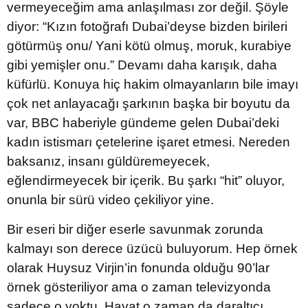
vermeyeceğim ama anlaşılması zor değil. Şöyle
diyor: “Kızın fotoğrafı Dubai’deyse bizden birileri
götürmüş onu/ Yani kötü olmuş, moruk, kurabiye
gibi yemişler onu.” Devamı daha karışık, daha
küfürlü. Konuya hiç hakim olmayanların bile imayı
çok net anlayacağı şarkının başka bir boyutu da
var, BBC haberiyle gündeme gelen Dubai’deki
kadın istismarı çetelerine işaret etmesi. Nereden
baksanız, insanı güldüremeyecek,
eğlendirmeyecek bir içerik. Bu şarkı “hit” oluyor,
onunla bir sürü video çekiliyor yine.
Bir eseri bir diğer eserle savunmak zorunda
kalmayı son derece üzücü buluyorum. Hep örnek
olarak Huysuz Virjin’in fonunda olduğu 90’lar
örnek gösteriliyor ama o zaman televizyonda
sadece o yoktu. Hayat o zaman da daraltıcı