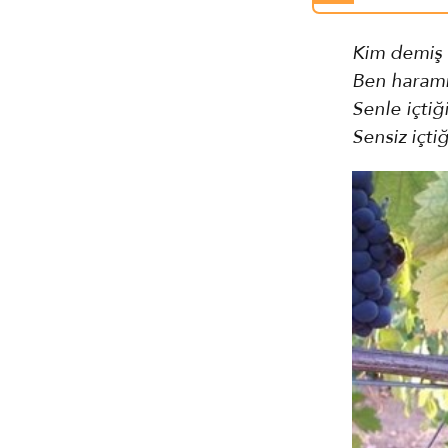
Kim demiş 
Ben haramı
Senle içtiğ
Sensiz içti