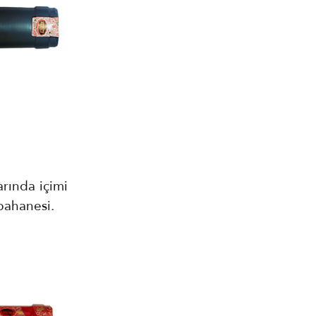
arında içimi
bahanesi.