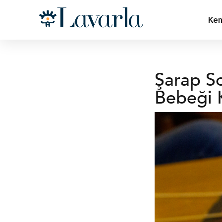
Ken
Şarap S
Bebeği K