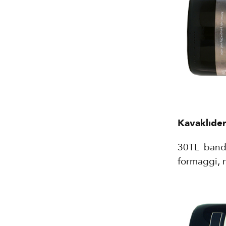
Kavaklıder
30TL bandı
formaggi, m