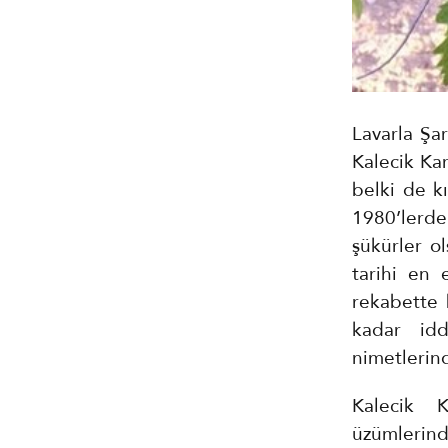
Lavarla Şa
Kalecik Kar
belki de k
1980’lerde
şükürler ol
tarihi en 
rekabette 
kadar id
nimetlerin
Kalecik K
üzümlerin