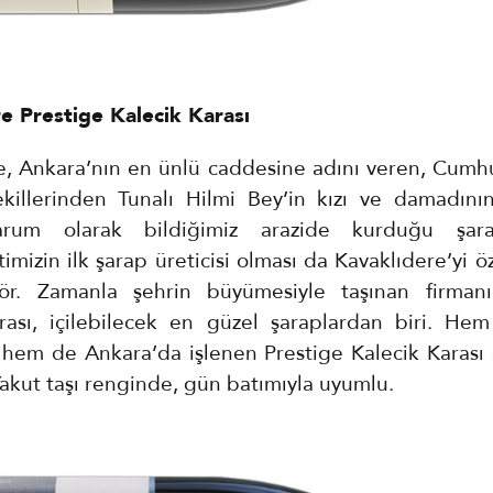
e Prestige Kalecik Karası
e, Ankara’nın en ünlü caddesine adını veren, Cumhu
vekillerinden Tunalı Hilmi Bey’in kızı ve damadının
um olarak bildiğimiz arazide kurduğu şarap
mizin ilk şarap üreticisi olması da Kavaklıdere’yi öz
tör. Zamanla şehrin büyümesiyle taşınan firmanı
rası, içilebilecek en güzel şaraplardan biri. He
en hem de Ankara’da işlenen Prestige Kalecik Karası 
Yakut taşı renginde, gün batımıyla uyumlu.