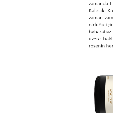
zamanda Ege
Kalecik Ka
zaman zama
olduğu için
baharatsız
üzere bakl
rosenin hem