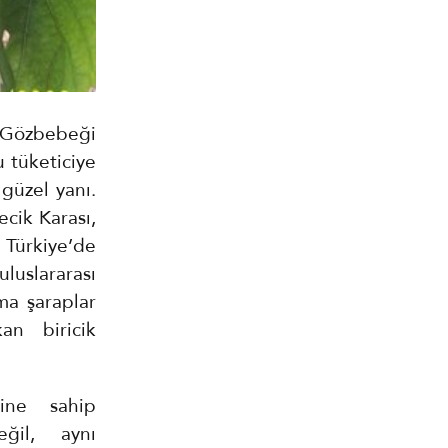
n Gözbebeği
u tüketiciye
güzel yanı.
cik Karası,
. Türkiye’de
luslararası
ma şaraplar
n biricik
line sahip
eğil, aynı