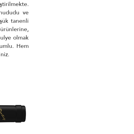
ştirilmekte.
 ahududu ve
şük tanenli
 ürünlerine,
sulye olmak
uyumlu. Hem
niz.