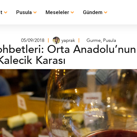
t
Pusula
Meseleler
Gündem
05/09/2018
yaprak
Gurme
,
Pusula
ohbetleri: Orta Anadolu’nu
alecik Karası