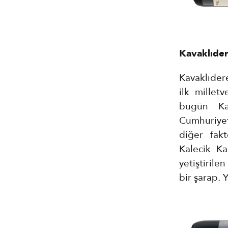
Kavaklıder
Kavaklıder
ilk millet
bugün Kar
Cumhuriyeti
diğer fak
Kalecik Ka
yetiştiril
bir şarap. 