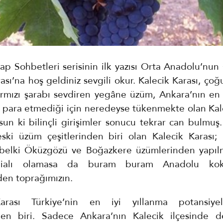
rap Sohbetleri serisinin ilk yazısı Orta Anadolu’nu
ası’na hoş geldiniz sevgili okur. Kalecik Karası, çoğ
ırmızı şarabı sevdiren yegâne üzüm, Ankara’nın en 
 para etmediği için neredeyse tükenmekte olan Kale
sun ki bilinçli girişimler sonucu tekrar can bulmuş
eski üzüm çeşitlerinden biri olan Kalecik Karası; u
belki Öküzgözü ve Boğazkere üzümlerinden yapıl
dialı olamasa da buram buram Anadolu koka
den toprağımızın.
arası Türkiye’nin en iyi yıllanma potansiye
den biri. Sadece Ankara’nın Kalecik ilçesinde d