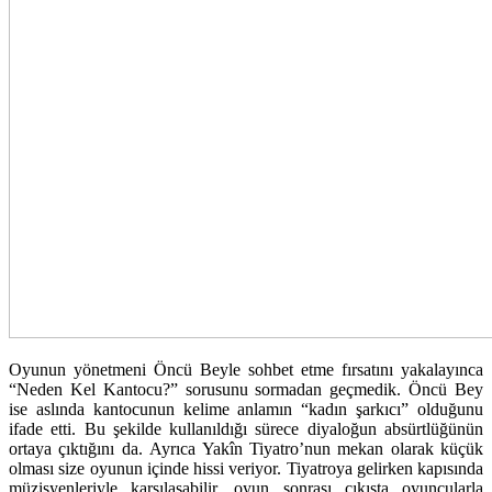
Oyunun yönetmeni Öncü Beyle sohbet etme fırsatını yakalayınca
“Neden Kel Kantocu?” sorusunu sormadan geçmedik. Öncü Bey
ise aslında kantocunun kelime anlamın “kadın şarkıcı” olduğunu
ifade etti. Bu şekilde kullanıldığı sürece diyaloğun absürtlüğünün
ortaya çıktığını da. Ayrıca Yakîn Tiyatro’nun mekan olarak küçük
olması size oyunun içinde hissi veriyor. Tiyatroya gelirken kapısında
müzisyenleriyle karşılaşabilir, oyun sonrası çıkışta oyuncularla