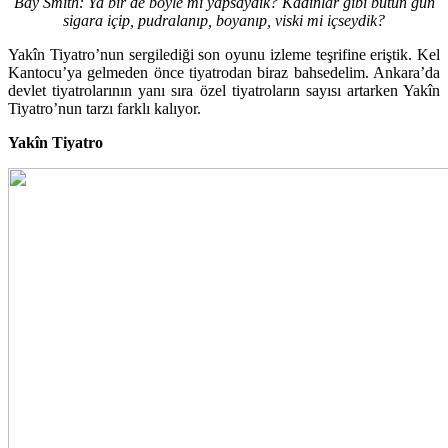
Bay Smith: Ya bir de böyle mi yapsaydık? Kadınlar gibi bütün gün
sigara içip, pudralanıp, boyanıp, viski mi içseydik?
Yakîn Tiyatro’nun sergilediği son oyunu izleme teşrifine eriştik. Kel
Kantocu’ya gelmeden önce tiyatrodan biraz bahsedelim. Ankara’da
devlet tiyatrolarının yanı sıra özel tiyatroların sayısı artarken Yakîn
Tiyatro’nun tarzı farklı kalıyor.
Yakîn Tiyatro