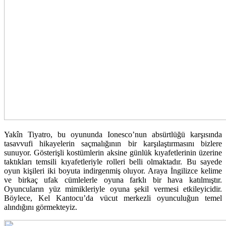
Yakîn Tiyatro, bu oyununda Ionesco’nun absürtlüğü karşısında
tasavvufi hikayelerin saçmalığının bir karşılaştırmasını bizlere
sunuyor. Gösterişli kostümlerin aksine günlük kıyafetlerinin üzerine
taktıkları temsili kıyafetleriyle rolleri belli olmaktadır. Bu sayede
oyun kişileri iki boyuta indirgenmiş oluyor. Araya İngilizce kelime
ve birkaç ufak cümlelerle oyuna farklı bir hava katılmıştır.
Oyuncuların yüz mimikleriyle oyuna şekil vermesi etkileyicidir.
Böylece, Kel Kantocu’da vücut merkezli oyunculuğun temel
alındığını görmekteyiz.