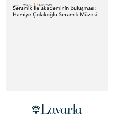
Levent Tökün
19/06/2025
Seramik ile akademinin buluşması:
Hamiye Çolakoğlu Seramik Müzesi