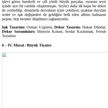
işlevi gören hareketli ve çift yönlü büyük parçalar, oyunun seyri
içinde ayrı bir canlılık oluşturmuştu. Seyirci daha ilk başta bu dekor
ile cezbedilip, denizlerin deryaların içine çekiliyor, uzaktan duyulan
sesler ve ışık değişimleri ile geldiğini belli eden albino balinanın
peşine, hep beraber düşülmesi sağlanıyordu.
Işık Tasarımı:
Osman Uzgören,
Dekor Tasarım:
Hakan Dündar,
Dekor Sorumluları:
Hüseyin Kutum, Serdar Kızılırmak, Ferruh
Tezsüren
6 – IV. Murat / Büyük Tiyatro