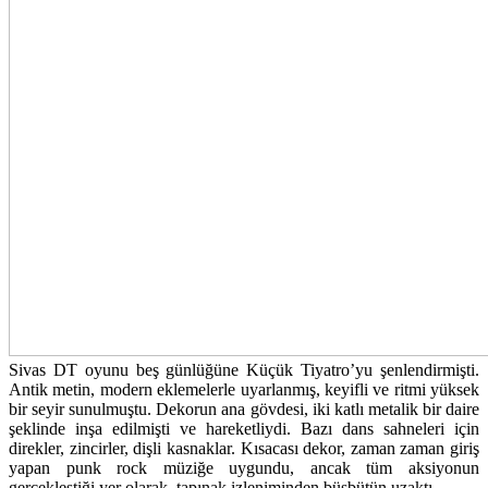
Sivas DT oyunu beş günlüğüne Küçük Tiyatro’yu şenlendirmişti.
Antik metin, modern eklemelerle uyarlanmış, keyifli ve ritmi yüksek
bir seyir sunulmuştu. Dekorun ana gövdesi, iki katlı metalik bir daire
şeklinde inşa edilmişti ve hareketliydi. Bazı dans sahneleri için
direkler, zincirler, dişli kasnaklar. Kısacası dekor, zaman zaman giriş
yapan punk rock müziğe uygundu, ancak tüm aksiyonun
gerçekleştiği yer olarak, tapınak izleniminden büsbütün uzaktı.