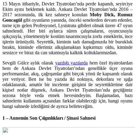
15 Mayıs itibariyle, Devlet Tiyatroları’nda perde kapandı, seyirciye
Ekim ayını beklemek kaldı. Ankara Devlet Tiyatroları’nda 2016 –
2017 sezonunda, ilk kez sahneye konulan
Moby Dick, Rumuz
Goncagül
gibi oyunların yanında, önceki senelerden devam edenler,
turne için gelen Profesyonel, Lysistrata gibileri olmak üzere 47 oyun
sahnelendi. Her biri aylarca süren çalışmaların, oyuncusuyla
ışıkçısıyla, yönetmeniyle kostüm tasarımcısıyla zorlu emeklerin, ince
işlerin ürünüydü. Seyrettik, kiminin tadı damağımızda bir burukluk
bıraktı, kiminde ellerimiz alkışlamaktan kıpkırmızı oldu, kiminde
sessizce ve biraz da can sıkıntısıyla kalktık koltuklarımızdan.
Sevgili Gülce aylık olarak
yazdığı yazılarda
hem özel tiyatrolardan
hem de Ankara Devlet Tiyatroları’ndan genellikle üçer oyuna
performanslar, akış, çağrışımlar gibi birçok yönü ile kapsamlı olarak
yer veriyor. Ben ise bu yazıda iki noktaya, dekorlara ve ışığa
odaklanarak, amatör bir inceleme girişimi ile seyrettiklerime dair
kişisel notlar düşmek, Ankara Devlet Tiyatroları’nda geçtiğimiz
sezona böyle veda etmek hevesindeyim. Başlamadan, bazı
sahnelerin kullanımı açısından farklar olabileceği için, hangi oyunu
hangi sahnede izlediğimi de ayrıca belirteceğim.
1 – Annemin Son Çılgınlıkları / Şinasi Sahnesi