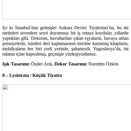
İyi ki İstanbul’dan gelmişler Ankara Devlet Tiyatroları’na, bu tür
metinleri sevenlere seyri doyumsuz bir iş ortaya koydular, yıllardır
yaptıkları gibi. Dekorun, bavullardan çıkan eşyaların, havaya atılan
şemsiyelerin, isimleri deri kaplamasının üzerine kazınmış kitapların,
mobilyaların her biri yerli yerinde, şahaneydi. Yugoslavya’da, bir
odanın içine hapsolmuş, geçmişle yüzleşiyordunuz.
Işık Tasarımı:
Önder Arık,
Dekor Tasarımı:
Nuretttin Özkön
8 – Lysistrata / Küçük Tiyatro