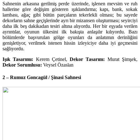
Sahnenin arkasına gerilmiş perde üzerinde, işlenen mevsim ve ruh
hallerine göre değişim gösteren ışıklandırma; kapı, bank, sokak
lambası, ağaç gibi bütün parçaların tekerlekli olması; bu sayede
dekorların sahne geçişlerinde ayrı bir mizansen oluşturması; seyirciyi
daha ilk beş dakikadan tesiri altına alıyordu. Her bir eşyada verilen
ayrıntılar, oyunun ülkesini ilk bakışta anlaşılır kılıyordu. Bazı
bölümlerde başvurulan gölge oyunları da anlatımın derinliğini
genişletiyor, verilmek istenen hissin izleyiciye daha iyi geçmesini
sağlıyordu.
Işık Tasarımı:
Kerem Çetinel
,
Dekor Tasarım:
Murat Şimşek,
Dekor Sorumlusu:
Veysel Özaslan
2 – Rumuz Goncagül / Şinasi Sahnesi