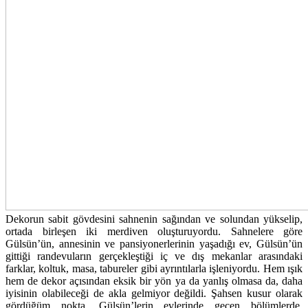
Dekorun sabit gövdesini sahnenin sağından ve solundan yükselip,
ortada birleşen iki merdiven oluşturuyordu. Sahnelere göre
Gülsün’ün, annesinin ve pansiyonerlerinin yaşadığı ev, Gülsün’ün
gittiği randevuların gerçekleştiği iç ve dış mekanlar arasındaki
farklar, koltuk, masa, tabureler gibi ayrıntılarla işleniyordu. Hem ışık
hem de dekor açısından eksik bir yön ya da yanlış olmasa da, daha
iyisinin olabileceği de akla gelmiyor değildi. Şahsen kusur olarak
gördüğüm nokta, Gülsün’lerin evlerinde geçen bölümlerde,