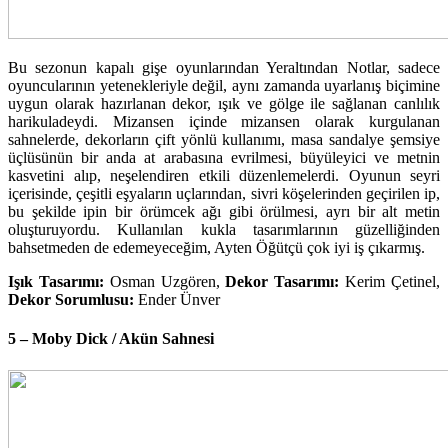
Bu sezonun kapalı gişe oyunlarından Yeraltından Notlar, sadece
oyuncularının yetenekleriyle değil, aynı zamanda uyarlanış biçimine
uygun olarak hazırlanan dekor, ışık ve gölge ile sağlanan canlılık
harikuladeydi. Mizansen içinde mizansen olarak kurgulanan
sahnelerde, dekorların çift yönlü kullanımı, masa sandalye şemsiye
üçlüsünün bir anda at arabasına evrilmesi, büyüleyici ve metnin
kasvetini alıp, neşelendiren etkili düzenlemelerdi. Oyunun seyri
içerisinde, çeşitli eşyaların uçlarından, sivri köşelerinden geçirilen ip,
bu şekilde ipin bir örümcek ağı gibi örülmesi, ayrı bir alt metin
oluşturuyordu. Kullanılan kukla tasarımlarının güzelliğinden
bahsetmeden de edemeyeceğim, Ayten Öğütçü çok iyi iş çıkarmış.
Işık Tasarımı:
Osman Uzgören,
Dekor Tasarımı:
Kerim Çetinel,
Dekor Sorumlusu:
Ender Ünver
5 – Moby Dick / Akün Sahnesi