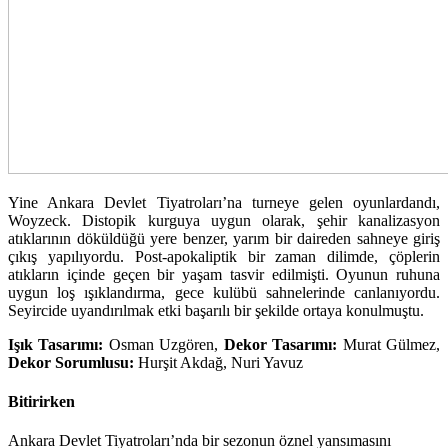
Yine Ankara Devlet Tiyatroları’na turneye gelen oyunlardandı,
Woyzeck. Distopik kurguya uygun olarak, şehir kanalizasyon
atıklarının döküldüğü yere benzer, yarım bir daireden sahneye giriş
çıkış yapılıyordu. Post-apokaliptik bir zaman dilimde, çöplerin
atıkların içinde geçen bir yaşam tasvir edilmişti. Oyunun ruhuna
uygun loş ışıklandırma, gece kulübü sahnelerinde canlanıyordu.
Seyircide uyandırılmak etki başarılı bir şekilde ortaya konulmuştu.
Işık Tasarımı:
Osman Uzgören,
Dekor Tasarımı:
Murat Gülmez,
Dekor Sorumlusu:
Hurşit Akdağ, Nuri Yavuz
Bitirirken
Ankara Devlet Tiyatroları’nda bir sezonun öznel yansımasını