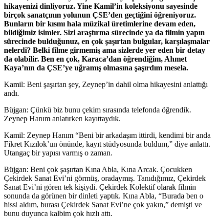
hikayenizi dinliyoruz. Yine Kamil’in koleksiyonu sayesinde
birçok sanatçının yolunun ÇSE’den geçtiğini öğreniyoruz.
Bunların bir kısmı hala müzikal üretimlerine devam eden,
bildiğimiz isimler.
Sizi araştırma sürecinde ya da filmin yapın
sürecinde bulduğunuz, en çok şaşırtan bulgular, karşılaşmalar
nelerdi? Belki filme girmemiş ama sizlerde yer eden bir detay
da olabilir. Ben en çok, Karaca’dan öğrendiğim, Ahmet
Kaya’nın da ÇSE’ye uğramış olmasına şaşırdım mesela.
Kamil: Beni şaşırtan şey, Zeynep’in dahil olma hikayesini anlattığı
andı.
Büjgan: Çünkü biz bunu çekim sırasında telefonda öğrendik.
Zeynep Hanım anlatırken kayıttaydık.
Kamil: Zeynep Hanım “Beni bir arkadaşım ittirdi, kendimi bir anda
Fikret Kızılok’un önünde, kayıt stüdyosunda buldum,” diye anlattı.
Utangaç bir yapısı varmış o zaman.
Büjgan: Beni çok şaşırtan Kına Abla, Kına Arcak. Çocukken
Çekirdek Sanat Evi’ni görmüş, oradaymış. Tanıdığımız, Çekirdek
Sanat Evi’ni gören tek kişiydi. Çekirdek Kolektif olarak filmin
sonunda da görünen bir dinleti yaptık. Kına Abla, “Burada ben o
hissi aldım, burası Çekirdek Sanat Evi’ne çok yakın,” demişti ve
bunu duyunca kalbim çok hızlı attı.