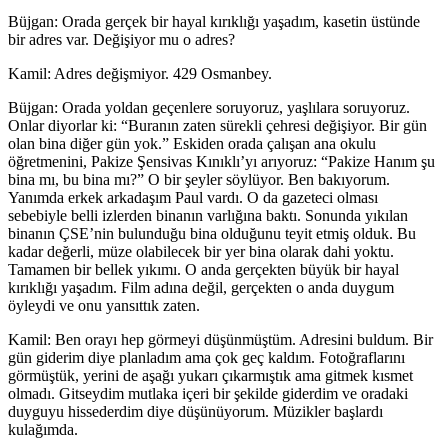
Büjgan: Orada gerçek bir hayal kırıklığı yaşadım, kasetin üstünde
bir adres var. Değişiyor mu o adres?
Kamil: Adres değişmiyor. 429 Osmanbey.
Büjgan: Orada yoldan geçenlere soruyoruz, yaşlılara soruyoruz.
Onlar diyorlar ki: “Buranın zaten sürekli çehresi değişiyor. Bir gün
olan bina diğer gün yok.” Eskiden orada çalışan ana okulu
öğretmenini, Pakize Şensivas Kınıklı’yı arıyoruz: “Pakize Hanım şu
bina mı, bu bina mı?” O bir şeyler söylüyor. Ben bakıyorum.
Yanımda erkek arkadaşım Paul vardı. O da gazeteci olması
sebebiyle belli izlerden binanın varlığına baktı. Sonunda yıkılan
binanın ÇSE’nin bulunduğu bina olduğunu teyit etmiş olduk. Bu
kadar değerli, müze olabilecek bir yer bina olarak dahi yoktu.
Tamamen bir bellek yıkımı. O anda gerçekten büyük bir hayal
kırıklığı yaşadım. Film adına değil, gerçekten o anda duygum
öyleydi ve onu yansıttık zaten.
Kamil: Ben orayı hep görmeyi düşünmüştüm. Adresini buldum. Bir
gün giderim diye planladım ama çok geç kaldım. Fotoğraflarını
görmüştük, yerini de aşağı yukarı çıkarmıştık ama gitmek kısmet
olmadı. Gitseydim mutlaka içeri bir şekilde giderdim ve oradaki
duyguyu hissederdim diye düşünüyorum. Müzikler başlardı
kulağımda.