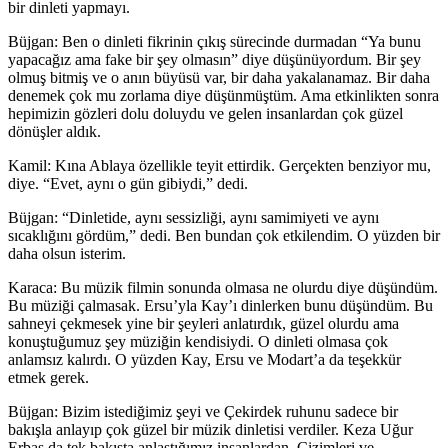
bir dinleti yapmayı.
Büjgan: Ben o dinleti fikrinin çıkış sürecinde durmadan “Ya bunu
yapacağız ama fake bir şey olmasın” diye düşünüyordum. Bir şey
olmuş bitmiş ve o anın büyüsü var, bir daha yakalanamaz. Bir daha
denemek çok mu zorlama diye düşünmüştüm. Ama etkinlikten sonra
hepimizin gözleri dolu doluydu ve gelen insanlardan çok güzel
dönüşler aldık.
Kamil: Kına Ablaya özellikle teyit ettirdik. Gerçekten benziyor mu,
diye. “Evet, aynı o gün gibiydi,” dedi.
Büjgan: “Dinletide, aynı sessizliği, aynı samimiyeti ve aynı
sıcaklığını gördüm,” dedi. Ben bundan çok etkilendim. O yüzden bir
daha olsun isterim.
Karaca: Bu müzik filmin sonunda olmasa ne olurdu diye düşündüm.
Bu müziği çalmasak. Ersu’yla Kay’ı dinlerken bunu düşündüm. Bu
sahneyi çekmesek yine bir şeyleri anlatırdık, güzel olurdu ama
konuştuğumuz şey müziğin kendisiydi. O dinleti olmasa çok
anlamsız kalırdı. O yüzden Kay, Ersu ve Modart’a da teşekkür
etmek gerek.
Büjgan: Bizim istediğimiz şeyi ve Çekirdek ruhunu sadece bir
bakışla anlayıp çok güzel bir müzik dinletisi verdiler. Keza Uğur
Erbaş da tek bakışta anlaştığımız insanlardan. Çizimleri ve