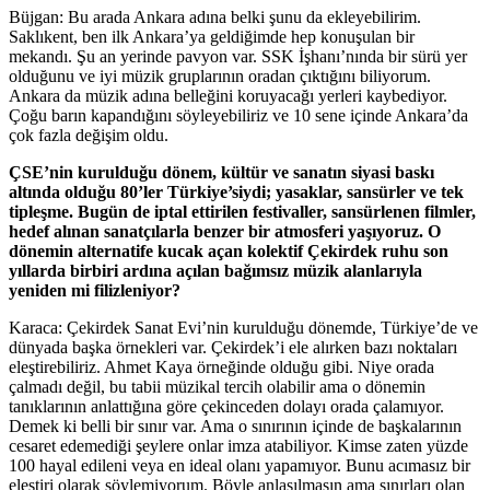
Büjgan: Bu arada Ankara adına belki şunu da ekleyebilirim.
Saklıkent, ben ilk Ankara’ya geldiğimde hep konuşulan bir
mekandı. Şu an yerinde pavyon var. SSK İşhanı’nında bir sürü yer
olduğunu ve iyi müzik gruplarının oradan çıktığını biliyorum.
Ankara da müzik adına belleğini koruyacağı yerleri kaybediyor.
Çoğu barın kapandığını söyleyebiliriz ve 10 sene içinde Ankara’da
çok fazla değişim oldu.
ÇSE’nin kurulduğu dönem, kültür ve sanatın siyasi baskı
altında olduğu 80’ler Türkiye’siydi; yasaklar, sansürler ve tek
tipleşme. Bugün de iptal ettirilen festivaller, sansürlenen filmler,
hedef alınan sanatçılarla benzer bir atmosferi yaşıyoruz.
O
dönemin alternatife kucak açan kolektif Çekirdek ruhu son
yıllarda birbiri ardına açılan bağımsız müzik alanlarıyla
yeniden mi filizleniyor?
Karaca: Çekirdek Sanat Evi’nin kurulduğu dönemde, Türkiye’de ve
dünyada başka örnekleri var. Çekirdek’i ele alırken bazı noktaları
eleştirebiliriz. Ahmet Kaya örneğinde olduğu gibi. Niye orada
çalmadı değil, bu tabii müzikal tercih olabilir ama o dönemin
tanıklarının anlattığına göre çekinceden dolayı orada çalamıyor.
Demek ki belli bir sınır var. Ama o sınırının içinde de başkalarının
cesaret edemediği şeylere onlar imza atabiliyor. Kimse zaten yüzde
100 hayal edileni veya en ideal olanı yapamıyor. Bunu acımasız bir
eleştiri olarak söylemiyorum. Böyle anlaşılmasın ama sınırları olan