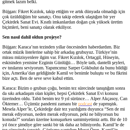
gitmek lazım belki.
Büjgan: Fikret Kızılok, takip ettiğim ve artık dünyada olmadığı için
çok üzüldüğüm bir sanatçı. Onu takip ederek ulaştığım bir yer
Çekirdek Sanat Evi. Kısıtlı imkanlardan doğan çok yüksek üretim
biçimleri, beni sanatçı olarak etkiliyor.
Sen nasıl dahil oldun projeye?
Büjgan: Karaca’nın tezinden yıllar öncesinden haberdardım. Biz
ortak müzik listelerine sahip bir arkadaş grubuyuz. Türkiye’nin
mirası müzisyenlere ilgim var. Fikret Kızılok, Ortaçgil, Hüseyin,
eskisinden yenisine Ezginin Günlüğü… Böyle tatlı, dantelli şeyleri,
ev tınılarını seviyorum. Yapımcımız Sarper Gökbulut da bunu bildiği
için, Amerika’dan geldiğinde Kamil ve benimle buluştu ve bu fikrini
bize açtı. Ben de seve seve kabul ettim.
Karaca: Bizim o grubun çoğu, benim tez sürecinde tanıştığım sonra
da sıkı arkadaşım olan kişiler, hepsi Çekirdek Sanat Evi konusu
üzerinden oldu. Tabii benim tez 9 yıl sürünce… Alper Akçasoy, Can
Öktemer… Üçümüz pandemi zamanı bir
podcast
de yapmıştık.
Mesela Alper’le, Çekirdeğe dair tez yazdığımı duyunca “Sen de mi
merak ediyorsun, neden merak ediyorsun, peki ne biliyorsun bu
konuda?” soruları üzerine konuşurken samimiyetimiz arttı. Bir de 10
yıl önce şimdiye göre sanki bir tık daha az biliniyordu. Kamil’le de
tez sürecinde tanıştık. Görüşme yaptığım Murat Ören, Kamil’in