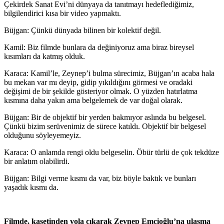
Çekirdek Sanat Evi’ni dünyaya da tanıtmayı hedeflediğimiz,
bilgilendirici kısa bir video yapmaktı.
Büjgan: Çünkü dünyada bilinen bir kolektif değil.
Kamil: Biz filmde bunlara da değiniyoruz ama biraz bireysel
kısımları da katmış olduk.
Karaca: Kamil’le, Zeynep’i bulma sürecimiz, Büjgan’ın acaba hala
bu mekan var mı deyip, gidip yıkıldığını görmesi ve oradaki
değişimi de bir şekilde gösteriyor olmak. O yüzden hatırlatma
kısmına daha yakın ama belgelemek de var doğal olarak.
Büjgan: Bir de objektif bir yerden bakmıyor aslında bu belgesel.
Çünkü bizim serüvenimiz de sürece katıldı. Objektif bir belgesel
olduğunu söyleyemeyiz.
Karaca: O anlamda rengi oldu belgeselin. Öbür türlü de çok tekdüze
bir anlatım olabilirdi.
Büjgan: Bilgi verme kısmı da var, biz böyle baktık ve bunları
yaşadık kısmı da.
Filmde, kasetinden yola çıkarak Zeynep Emçioğlu’na ulaşma