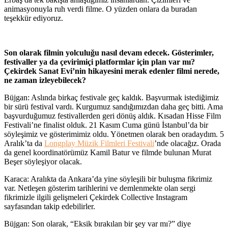
animasyonuyla ruh verdi filme. O yüzden onlara da buradan
teşekkür ediyoruz.
Son olarak filmin yolculuğu nasıl devam edecek. Gösterimler,
festivaller ya da çevirimiçi platformlar için plan var mı?
Çekirdek Sanat Evi’nin hikayesini merak edenler filmi nerede,
ne zaman izleyebilecek?
Büjgan: Aslında birkaç festivale geç kaldık. Başvurmak istediğimiz
bir sürü festival vardı. Kurgumuz sandığımızdan daha geç bitti. Ama
başvurduğumuz festivallerden geri dönüş aldık. Kısadan Hisse Film
Festivali’ne finalist olduk. 21 Kasım Cuma günü İstanbul’da bir
söyleşimiz ve gösterimimiz oldu. Yönetmen olarak ben oradaydım. 5
Aralık’ta da
Longplay Müzik Filmleri Festivali
’nde olacağız. Orada
da genel koordinatörümüz Kamil Batur ve filmde bulunan Murat
Beşer söyleşiyor olacak.
Karaca: Aralıkta da Ankara’da yine söyleşili bir buluşma fikrimiz
var. Netleşen gösterim tarihlerini ve demlenmekte olan sergi
fikrimizle ilgili gelişmeleri Çekirdek Collective Instagram
sayfasından takip edebilirler.
Büjgan: Son olarak, “Eksik bırakılan bir şey var mı?” diye