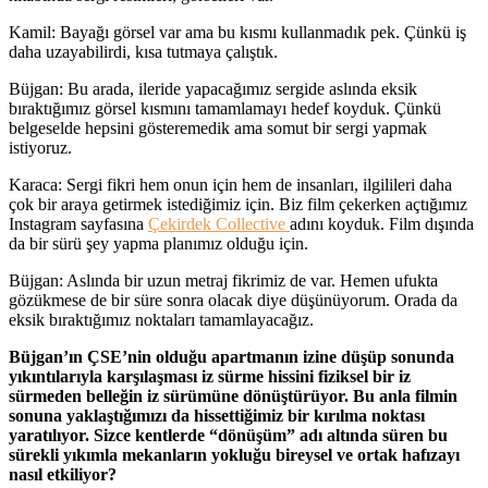
Kamil: Bayağı görsel var ama bu kısmı kullanmadık pek. Çünkü iş
daha uzayabilirdi, kısa tutmaya çalıştık.
Büjgan: Bu arada, ileride yapacağımız sergide aslında eksik
bıraktığımız görsel kısmını tamamlamayı hedef koyduk. Çünkü
belgeselde hepsini gösteremedik ama somut bir sergi yapmak
istiyoruz.
Karaca: Sergi fikri hem onun için hem de insanları, ilgilileri daha
çok bir araya getirmek istediğimiz için. Biz film çekerken açtığımız
Instagram sayfasına
Çekirdek Collective
adını koyduk. Film dışında
da bir sürü şey yapma planımız olduğu için.
Büjgan: Aslında bir uzun metraj fikrimiz de var. Hemen ufukta
gözükmese de bir süre sonra olacak diye düşünüyorum. Orada da
eksik bıraktığımız noktaları tamamlayacağız.
Büjgan’ın ÇSE’nin olduğu apartmanın izine düşüp sonunda
yıkıntılarıyla karşılaşması iz sürme hissini fiziksel bir iz
sürmeden belleğin iz sürümüne dönüştürüyor. Bu anla filmin
sonuna yaklaştığımızı da hissettiğimiz bir kırılma noktası
yaratılıyor.
Sizce kentlerde “dönüşüm” adı altında süren bu
sürekli yıkımla mekanların yokluğu bireysel ve ortak hafızayı
nasıl etkiliyor?