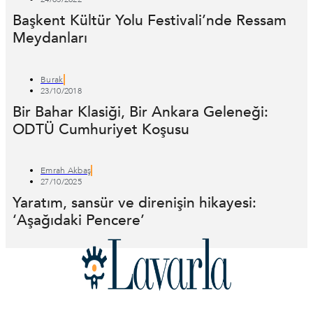
Başkent Kültür Yolu Festivali’nde Ressam
Meydanları
Burak
23/10/2018
Bir Bahar Klasiği, Bir Ankara Geleneği:
ODTÜ Cumhuriyet Koşusu
Emrah Akbaş
27/10/2025
Yaratım, sansür ve direnişin hikayesi:
‘Aşağıdaki Pencere’