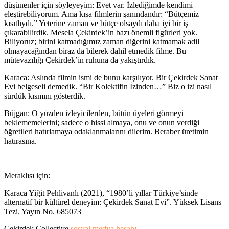
düşünenler için söyleyeyim: Evet var. İzlediğimde kendimi
eleştirebiliyorum. Ama kısa filmlerin şanındandır: “Bütçemiz
kısıtlıydı.” Yeterine zaman ve bütçe olsaydı daha iyi bir iş
çıkarabilirdik. Mesela Çekirdek’in bazı önemli figürleri yok.
Biliyoruz; birini katmadığımız zaman diğerini katmamak adil
olmayacağından biraz da bilerek dahil etmedik filme. Bu
mütevazılığı Çekirdek’in ruhuna da yakıştırdık.
Karaca: Aslında filmin ismi de bunu karşılıyor. Bir Çekirdek Sanat
Evi belgeseli demedik. “Bir Kolektifin İzinden…” Biz o izi nasıl
sürdük kısmını gösterdik.
Büjgan: O yüzden izleyicilerden, bütün üyeleri görmeyi
beklememelerini; sadece o hissi almaya, onu ve onun verdiği
öğretileri hatırlamaya odaklanmalarını dilerim. Beraber üretimin
hatırasına.
Meraklısı için:
Karaca Yiğit Pehlivanlı (2021), “1980’li yıllar Türkiye’sinde
alternatif bir kültürel deneyim: Çekirdek Sanat Evi”. Yüksek Lisans
Tezi. Yayın No. 685073
Çekirdek Collective
sosyal medya hesabı