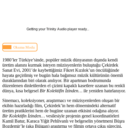
Getting your
Trinity Audio
player ready...
Okuma Modu
1980’ler Türkiye’sinde, popüler müzik dünyasının dışında kendi
üretim alanını kurmak isteyen müzisyenlerin buluştuğu Çekirdek
Sanat Evi, 2001’de kaybettiğimiz Fikret Kızılok’un öncülüğünde
hayata geçirilmiş ve bugün hala bağımsız müzik kültürünün önemli
duraklarından biri olarak anılıyor. Bir apartman bodrumunda
düzenlenen dinletilerden el çizimi kapaklı kasetlere uzanan bu renkli
dünya, kısa belgesel
Bir Kolektifin İzinden…
ile yeniden hatırlanıyor.
Sinemacı, koleksiyoner, araştırmacı ve müzisyenlerden oluşan bir
ekibin hazırladığı film, Çekirdek’in hem dönemindeki alternatif
üretim pratiklerini hem de bugüne uzanan etkisini odağına alıyor
.
Bir Kolektifin İzinden…
vesilesiyle projenin genel koordinatörleri
Kamil Batur, Karaca Yiğit Pehlivanlı ve belgeselin yönetmeni Büşra
Bozdemir’le (aka Büjgan) araştırma ve filmin ortaya çıkış sürecini,