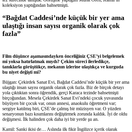
koleksiyon yaptığından bahsetmişti.
“Bağdat Caddesi’nde küçük bir yer ama
ulaştığı insan sayısı organik olarak çok
fazla”
Film düşünce aşamasındayken önceliğiniz ÇSE’yi belgelemek
mi yoksa hatırlatmak mıydı? Çekim süreci ilerledikçe,
tanıklarla görüştükçe, mekanın izlerine ulaştıkça ve kurguda
bu niyet değişti mi?
Büjgan: Çekirdek Sanat Evi, Bağdat Caddesi’nde küçük bir yer ama
ulaştığı insan sayısı organik olarak çok fazla. Biz de birçok detayı
yola çıktıktan sonra öğrendik, gerçi Karaca tezinde bahsetmişti
birçoğundan. Mesela Çekirdek Sanat Evi’ndeki çocuk yuvasında
büyüyen bir çocuk var, onun annesi, anaokulu öğretmeni var;
sergiye katılmış biri, ÇSE’de çalmış bir müzisyen var. O yüzden
senaryonun bazı kısımlarını değiştirmek zorunda kaldık. İyi de oldu
değişmesi. İlk halinden çok daha iyi bir yerde şu an.
Kamil: Sanki ikisi de… Aslında ilk fikir İngilizce içerik olarak