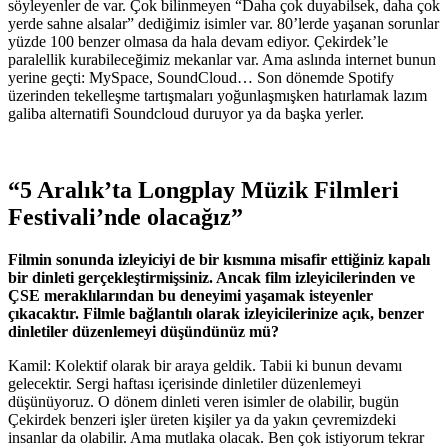
söyleyenler de var. Çok bilinmeyen “Daha çok duyabilsek, daha çok
yerde sahne alsalar” dediğimiz isimler var. 80’lerde yaşanan sorunlar
yüzde 100 benzer olmasa da hala devam ediyor. Çekirdek’le
paralellik kurabileceğimiz mekanlar var. Ama aslında internet bunun
yerine geçti: MySpace, SoundCloud… Son dönemde Spotify
üzerinden tekelleşme tartışmaları yoğunlaşmışken hatırlamak lazım
galiba alternatifi Soundcloud duruyor ya da başka yerler.
“5 Aralık’ta Longplay Müzik Filmleri
Festivali’nde olacağız”
Filmin sonunda izleyiciyi de bir kısmına misafir ettiğiniz kapalı
bir dinleti gerçekleştirmişsiniz. Ancak film izleyicilerinden ve
ÇSE meraklılarından bu deneyimi yaşamak isteyenler
çıkacaktır. Filmle bağlantılı olarak izleyicilerinize açık, benzer
dinletiler düzenlemeyi düşündünüz mü?
Kamil: Kolektif olarak bir araya geldik. Tabii ki bunun devamı
gelecektir. Sergi haftası içerisinde dinletiler düzenlemeyi
düşünüyoruz. O dönem dinleti veren isimler de olabilir, bugün
Çekirdek benzeri işler üreten kişiler ya da yakın çevremizdeki
insanlar da olabilir. Ama mutlaka olacak. Ben çok istiyorum tekrar