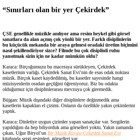
“Sınırları olan bir yer Çekirdek”
ÇSE genellikle müzikle anılıyor ama resim heykel gibi görsel
sanatlara da alan açmış çok yönlü bir yer. Farklı disiplinlerin
bu küçücük mekanda bir araya gelmesi oradaki üretim biçimini
nasıl şekillendiriyor sizce? Filmde bu çok disiplinli ruhu
yansıtmak sizin için ne kadar mümkün oldu?
Karaca: Birçoğumuzu bu maceraya sürükleyen, Çekirdek
kasetlerinin varlığı. Çekirdek Sanat Evi’nin de esas odak noktası
müzik. Birçok kaset kaydedilmiş, bu kasetler sayesinde hangi
müzisyenlerin oradan geçtiğini öğreniyoruz. Biz bu odakta
olduğumuz için disiplinlerarası mevzuya çok giremedik.
Büjgan: Müzik dışındaki diğer disiplinlere değinmedik ama
kasetlerin kapakları el çizimi. Onların da özellikle yakın çekimlerini
yaptık.
Karaca: Dinletiye uygun çizimler yapan sanatçılar var. Sergilerin
yapıldığını da hep biliyorduk ama görselleri yoktu. Yakın zamanda
çıkan, Uğur Biryol’un
Bir Müzik Rüyası Çekirdek Sanat Evi
kitabında sergi resimleri, görselleri var.