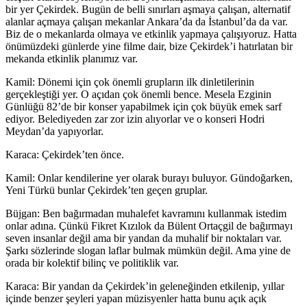
bir yer Çekirdek. Bugün de belli sınırları aşmaya çalışan, alternatif
alanlar açmaya çalışan mekanlar Ankara’da da İstanbul’da da var.
Biz de o mekanlarda olmaya ve etkinlik yapmaya çalışıyoruz. Hatta
önümüzdeki günlerde yine filme dair, bize Çekirdek’i hatırlatan bir
mekanda etkinlik planımız var.
Kamil: Dönemi için çok önemli grupların ilk dinletilerinin
gerçekleştiği yer. O açıdan çok önemli bence. Mesela Ezginin
Günlüğü 82’de bir konser yapabilmek için çok büyük emek sarf
ediyor. Belediyeden zar zor izin alıyorlar ve o konseri Hodri
Meydan’da yapıyorlar.
Karaca: Çekirdek’ten önce.
Kamil: Onlar kendilerine yer olarak burayı buluyor. Gündoğarken,
Yeni Türkü bunlar Çekirdek’ten geçen gruplar.
Büjgan: Ben bağırmadan muhalefet kavramını kullanmak istedim
onlar adına. Çünkü Fikret Kızılok da Bülent Ortaçgil de bağırmayı
seven insanlar değil ama bir yandan da muhalif bir noktaları var.
Şarkı sözlerinde slogan laflar bulmak mümkün değil. Ama yine de
orada bir kolektif bilinç ve politiklik var.
Karaca: Bir yandan da Çekirdek’in geleneğinden etkilenip, yıllar
içinde benzer şeyleri yapan müzisyenler hatta bunu açık açık