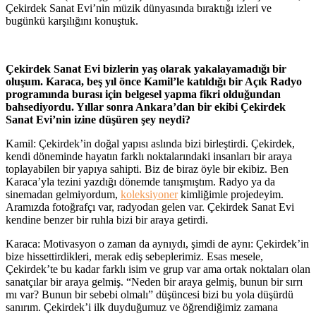
Çekirdek Sanat Evi’nin müzik dünyasında bıraktığı izleri ve
bugünkü karşılığını konuştuk.
Çekirdek Sanat Evi bizlerin yaş olarak yakalayamadığı bir
oluşum. Karaca, beş yıl önce Kamil’le katıldığı bir Açık Radyo
programında burası için belgesel yapma fikri olduğundan
bahsediyordu. Yıllar sonra Ankara’dan bir ekibi Çekirdek
Sanat Evi’nin izine düşüren şey neydi?
Kamil: Çekirdek’in doğal yapısı aslında bizi birleştirdi. Çekirdek,
kendi döneminde hayatın farklı noktalarındaki insanları bir araya
toplayabilen bir yapıya sahipti. Biz de biraz öyle bir ekibiz. Ben
Karaca’yla tezini yazdığı dönemde tanışmıştım. Radyo ya da
sinemadan gelmiyordum,
koleksiyoner
kimliğimle projedeyim.
Aramızda fotoğrafçı var, radyodan gelen var. Çekirdek Sanat Evi
kendine benzer bir ruhla bizi bir araya getirdi.
Karaca: Motivasyon o zaman da aynıydı, şimdi de aynı: Çekirdek’in
bize hissettirdikleri, merak ediş sebeplerimiz. Esas mesele,
Çekirdek’te bu kadar farklı isim ve grup var ama ortak noktaları olan
sanatçılar bir araya gelmiş. “Neden bir araya gelmiş, bunun bir sırrı
mı var? Bunun bir sebebi olmalı” düşüncesi bizi bu yola düşürdü
sanırım. Çekirdek’i ilk duyduğumuz ve öğrendiğimiz zamana