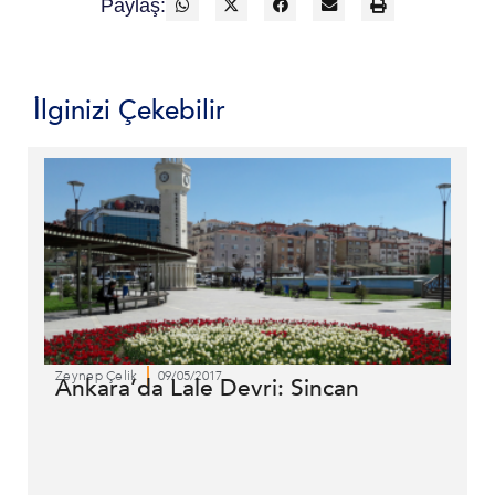
Paylaş:
İlginizi Çekebilir
Zeynep Çelik
09/05/2017
Ankara’da Lale Devri: Sincan