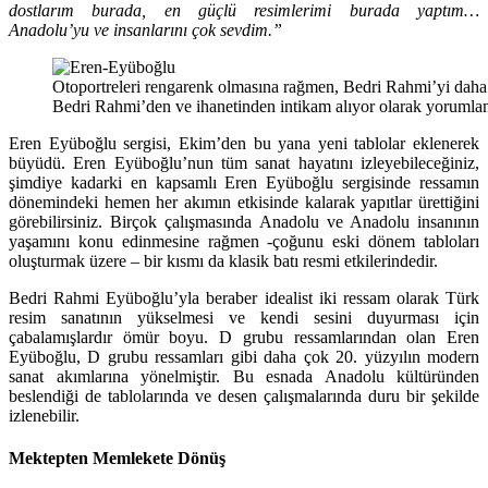
dostlarım burada, en güçlü resimlerimi burada yaptım…
Anadolu’yu ve insanlarını çok sevdim.”
Otoportreleri rengarenk olmasına rağmen, Bedri Rahmi’yi daha 
Bedri Rahmi’den ve ihanetinden intikam alıyor olarak yorumla
Eren Eyüboğlu sergisi, Ekim’den bu yana yeni tablolar eklenerek
büyüdü. Eren Eyüboğlu’nun tüm sanat hayatını izleyebileceğiniz,
şimdiye kadarki en kapsamlı Eren Eyüboğlu sergisinde ressamın
dönemindeki hemen her akımın etkisinde kalarak yapıtlar ürettiğini
görebilirsiniz. Birçok çalışmasında Anadolu ve Anadolu insanının
yaşamını konu edinmesine rağmen -çoğunu eski dönem tabloları
oluşturmak üzere – bir kısmı da klasik batı resmi etkilerindedir.
Bedri Rahmi Eyüboğlu’yla beraber idealist iki ressam olarak Türk
resim sanatının yükselmesi ve kendi sesini duyurması için
çabalamışlardır ömür boyu. D grubu ressamlarından olan Eren
Eyüboğlu, D grubu ressamları gibi daha çok 20. yüzyılın modern
sanat akımlarına yönelmiştir. Bu esnada Anadolu kültüründen
beslendiği de tablolarında ve desen çalışmalarında duru bir şekilde
izlenebilir.
Mektepten Memlekete Dönüş