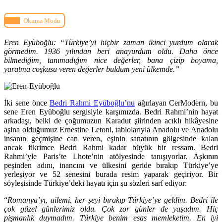
Okuma Modu
Eren Eyüboğlu: “Türkiye’yi hiçbir zaman ikinci yurdum olarak
görmedim. 1936 yılından beri anayurdum oldu. Daha önce
bilmediğim, tanımadığım nice değerler, bana çizip boyama,
yaratma coşkusu veren değerler buldum yeni ülkemde.”
İki sene önce
Bedri Rahmi Eyüboğlu’nu
ağırlayan CerModern, bu
sene Eren Eyüboğlu sergisiyle karşımızda. Bedri Rahmi’nin hayat
arkadaşı, belki de çoğumuzun Karadut şiirinden acıklı hikâyesine
aşina olduğumuz Ernestine Letoni, tablolarıyla Anadolu ve Anadolu
insanın geçmişine can veren, eşinin sanatının gölgesinde kalan
ancak fikrimce Bedri Rahmi kadar büyük bir ressam. Bedri
Rahmi’yle Paris’te Lhote’nin atölyesinde tanışıyorlar. Aşkının
peşinden adını, inancını ve ülkesini geride bırakıp Türkiye’ye
yerleşiyor ve 52 senesini burada resim yaparak geçiriyor. Bir
söyleşisinde Türkiye’deki hayatı için şu sözleri sarf ediyor:
“
Romanya’yı, ailemi, her şeyi bırakıp Türkiye’ye geldim. Bedri ile
çok güzel günlerimiz oldu. Çok zor günler de yaşadım. Hiç
pişmanlık duymadım. Türkiye benim esas memleketim. En iyi