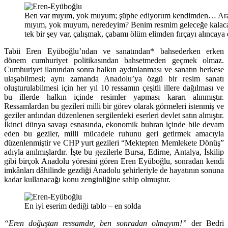
Ben var mıyım, yok muyum; şüphe ediyorum kendimden… Arada 
mıyım, yok muyum, neredeyim? Benim resmim geleceğe kalac
tek bir şey var, çalışmak, çabamı ölüm elimden fırçayı alınca
Tabii Eren Eyüboğlu’ndan ve sanatından* bahsederken erken
dönem cumhuriyet politikasından bahsetmeden geçmek olmaz.
Cumhuriyet ilanından sonra halkın aydınlanması ve sanatın herkese
ulaşabilmesi; aynı zamanda Anadolu’ya özgü bir resim sanatı
oluşturulabilmesi için her yıl 10 ressamın çeşitli illere dağılması ve
bu illerde halkın içinde resimler yapması kararı alınmıştır.
Ressamlardan bu gezileri milli bir görev olarak görmeleri istenmiş ve
geziler ardından düzenlenen sergilerdeki eserleri devlet satın almıştır.
İkinci dünya savaşı esnasında, ekonomik buhran içinde bile devam
eden bu geziler, milli mücadele ruhunu geri getirmek amacıyla
düzenlenmiştir ve CHP yurt gezileri “Mektepten Memlekete Dönüş”
adıyla anılmışlardır. İşte bu gezilerle Bursa, Edirne, Antalya, İskilip
gibi birçok Anadolu yöresini gören Eren Eyüboğlu, sonradan kendi
imkânları dâhilinde gezdiği Anadolu şehirleriyle de hayatının sonuna
kadar kullanacağı konu zenginliğine sahip olmuştur.
En iyi eserim dediği tablo – en solda
“Eren doğuştan ressamdır, ben sonradan olmayım!”
der Bedri