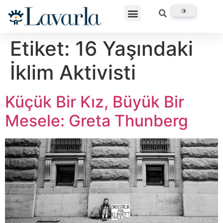
Etiket:
16 Yaşındaki
İklim Aktivisti
Küçük Bir Kız, Büyük Bir
Mesele: Greta Thunberg