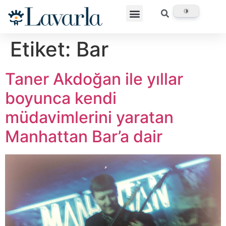
Etiket:
Bar
Taner Akdoğan ile yıllar
boyunca kendi
müdavimlerini yaratan
Manhattan Bar’a dair