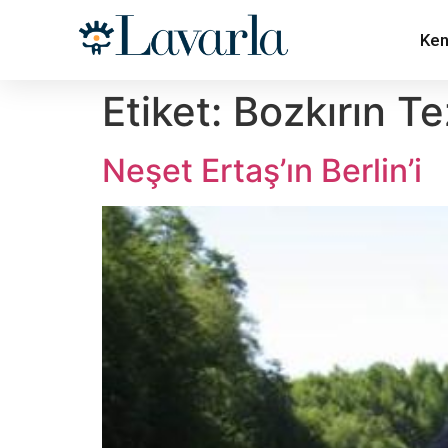
Ken
Etiket:
Bozkırın T
Neşet Ertaş’ın Berlin’i