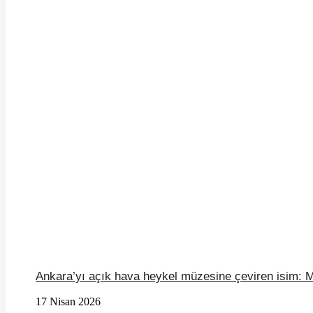
Ankara’yı açık hava heykel müzesine çeviren isim: 
17 Nisan 2026