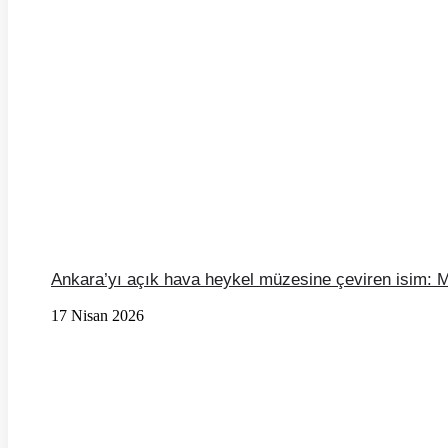
Ankara’yı açık hava heykel müzesine çeviren isim: 
17 Nisan 2026