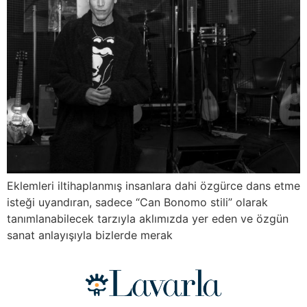
Eklemleri iltihaplanmış insanlara dahi özgürce dans etme
isteği uyandıran, sadece “Can Bonomo stili” olarak
tanımlanabilecek tarzıyla aklımızda yer eden ve özgün
sanat anlayışıyla bizlerde merak