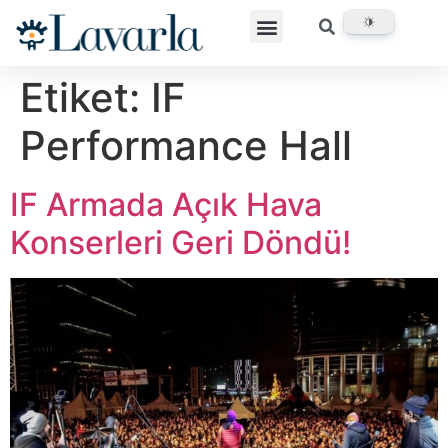
Etiket:
IF
Performance Hall
IF Armada Açık Hava
Konserleri Geri Döndü!