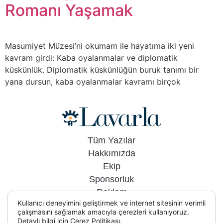
Romanı Yaşamak
Masumiyet Müzesi’ni okumam ile hayatıma iki yeni
kavram girdi: Kaba oyalanmalar ve diplomatik
küskünlük. Diplomatik küskünlüğün buruk tanımı bir
yana dursun, kaba oyalanmalar kavramı birçok
Tüm Yazılar
Hakkımızda
Ekip
Sponsorluk
Reklam
Kullanıcı deneyimini geliştirmek ve internet sitesinin verimli
İletişim
çalışmasını sağlamak amacıyla çerezleri kullanıyoruz.
Detaylı bilgi için
Çerez Politikası.